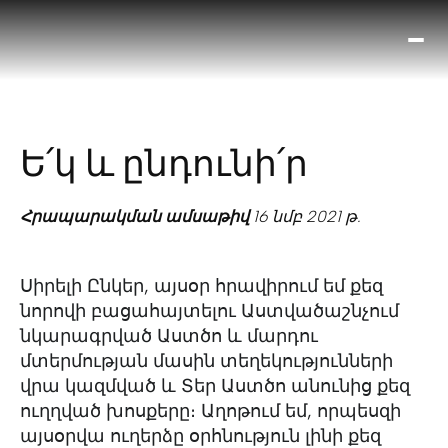
Ո՞
Հիս
Տես
Ք
Ե՛կ և ընդունի՛ր
հրա
ամ
օ
Հրապարակման ամսաթիվ
16 նմբ 2021 թ.
Կա
մե
Սիրելի Ընկեր, այսօր հրավիրում եմ քեզ
հե
նորովի բացահայտելու Աստվածաշնչում
նկարագրված Աստծո և մարդու
մտերմության մասին տեղեկությունների
վրա կազմված և Տեր Աստծո անունից քեզ
ուղղված խոսքերը։ Աղոթում եմ, որպեսզի
այսօրվա ուղերձը օրհնություն լինի քեզ