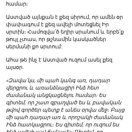
համար։
Աստված այնքան է քեզ սիրում, որ ամեն օր
փափագում է քեզ ավելի մոտեցնել Իր
սրտին։ Համոզվա՛ծ եղիր սրանում և երբե՛ք
թույլ չտաս, որ թշնամին կասկածներ
սերմանի քո սրտում:
Ահա թե ինչ է Աստված ուզում ասել քեզ
այսօր.
«Զավա՛կս, մի պահ կանգ առ, դադար
վերցրու և առանձնացիր Ինձ հետ
ժամանակ անցկացնելու համար։ Ես
գիտեմ, որ շատ զբաղված ես և բավական
թվով գործեր պետք է անես օրվա մեջ։ Բայց
մի պահ դադար առ և որոշակի ժամանակ
Ինձ հատկացրու։ Ես գիտեմ, որ ուզում ես