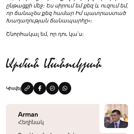
ընթացքի մեջ։ Ես սիրում եմ քեզ և ուզում եմ,
որ ճանաչես քեզ համար Իմ պատրաստած
Խաղաղության ճանապարհը»։
Շնորհակալ եմ, որ դու կա՛ս։
Կիսվել
Arman
Հեղինակ