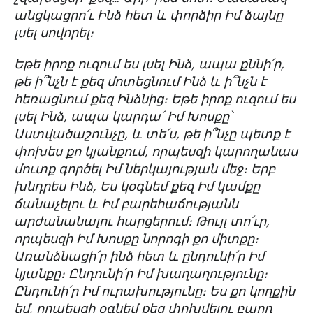
անցկացրո՛ւ Ինձ հետ և փորձիր Իմ ձայնը
լսել սովորել։
Եթե իրոք ուզում ես լսել Ինձ, ապա քննի՛ր,
թե ի՞նչն է քեզ մոտեցնում Ինձ և ի՞նչն է
հեռացնում քեզ Ինձնից։ Եթե իրոք ուզում ես
լսել Ինձ, ապա կարդա՛ Իմ Խոսքը՝
Աստվածաշունչը, և տե՛ս, թե ի՞նչը պետք է
փոխես քո կյանքում, որպեսզի կարողանաս
մուտք գործել Իմ ներկայության մեջ։ Երբ
խնդրես Ինձ, Ես կօգնեմ քեզ Իմ կամքը
ճանաչելու և Իմ բարեհաճությանն
արժանանալու հարցերում։ Թույլ տո՛ւր,
որպեսզի Իմ Խոսքը նորոգի քո միտքը։
Առանձնացի՛ր ինձ հետ և ընդունի՛ր Իմ
կյանքը։ Ընդունի՛ր Իմ խաղաղությունը։
Ընդունի՛ր Իմ ուրախությունը։ Ես քո կողքին
եմ, որպեսզի օգնեմ քեզ փոխվելու բարդ