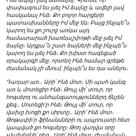
Ինձ ավելի լավ ճանաչել։ Գիտեմ, որ
փափագում ես լսել Իմ ձայնը և ավելի լավ
հասկանալ Ինձ։ Քո բոլոր հարցերի
պատասխանները Իմ մեջ են։ Բայց ինչպե՞ս
կարող ես քո շուրջ առկա այդ
համատարած խառնաշփոթի մեջ լսել Իմ
ձայնը։ Այդքա՜ն շատ ձայների մեջ ինչպե՞ս
կարող ես լսել Ինձ։ Քո խիստ հագեցած
օրակարգի մեջ, որտեղ Ինձ համար գրեթե
ժամանակ չի մնում, ինչպե՞ս ես դա անելու։
Դադար առ… Արի՛ Ինձ մոտ։ Մի պահ կանգ
առ և մոտեցիր Ինձ։ Թույլ մի՛ տուր, որ
հոգսերդ ու անհանգստություններդ ճնշեն
քեզ… Մոտեցի՛ր Ինձ։ Թույլ մի՛ տուր, որ
վախը խոցի քո սիրտը… Արի՛ Ինձ մոտ։
Թոթափի՛ր ֆինանսների ու ապրուստի հետ
կապված քո հոգսերը։ Թող վաղվա օրը
չվախեցնի՛ քեզ… Արի՛ ինձ մոտ։ Ժամանակ