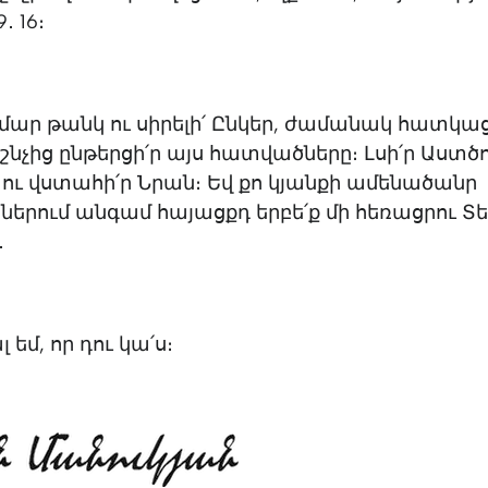
․ 16։
ար թանկ ու սիրելի՛ Ընկեր, ժամանակ հատկաց
չից ընթերցի՛ր այս հատվածները։ Լսի՛ր Աստծո
ու վստահի՛ր Նրան։ Եվ քո կյանքի ամենածանր
երում անգամ հայացքդ երբե՛ք մի հեռացրու Տ
․
եմ, որ դու կա՛ս։