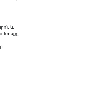
րո՛ւ և
ւ Խոսքը,
եր