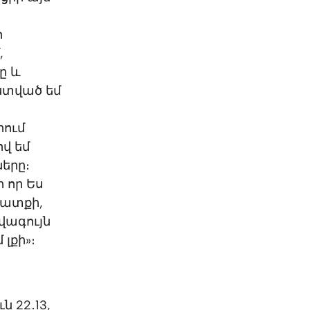
ո
,
ը և
Աստված եմ
ս
րում
ով եմ
ները։
ի որ Ես
ավատքի,
վագույն
 լքի»։
ն 22․13,