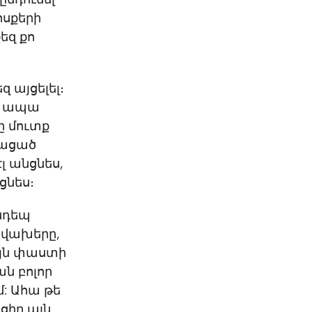
KO
Korean
ոսքերի
MG
Malagas
եզ քո
MM
Burmes
NL
Dutch
NL
Flemish
զ այցելել։
NO
Norwegi
լ, ապա
PT
Portugue
ը մուտք
RO
Romania
կացած
RU
Russian
լ անցնես,
SV
Swedish
ացնես։
TA
Tamil
TH
Thai
անդեպ
TL
Tagalog
ր վախերը,
TL
Taglish
այն փաստի
TR
Turkish
ան բոլոր
UK
Ukrainian
մ: Ահա թե
UR
Urdu
ացիր այն