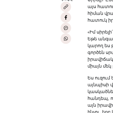
այս հատու
հիման վրա
հատուկ ի
«Իմ սիրել
Եթե անգա
կարող ես 
գործեն սր
իրավիճակո
միայն մեկ
Ես ուզում
այնպիսի վ
կասկածնե
հանդեպ, որ
այն իրավի
ինչու, երբ