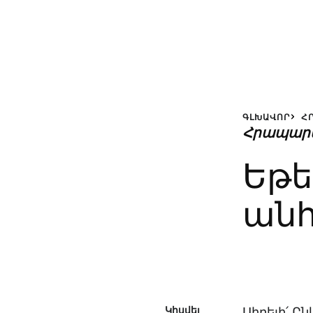
ԳԼԽԱՎՈՐ
Հ
Հրապար
Եթե
անհ
Կիսվել
Սիրելի՛ Ըն