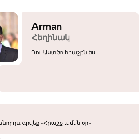
Arman
Հեղինակ
Դու Աստծո հրաշքն ես
նորդագրվեք «Հրաշք ամեն օր»