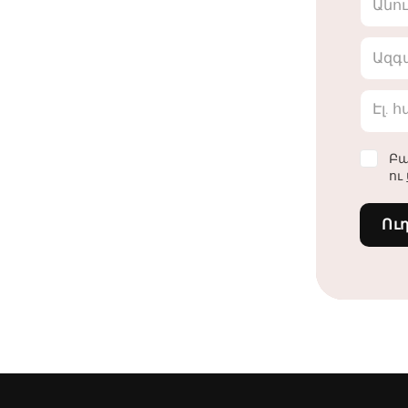
Անո
Ազգ
Էլ. 
Բա
ու
Ու