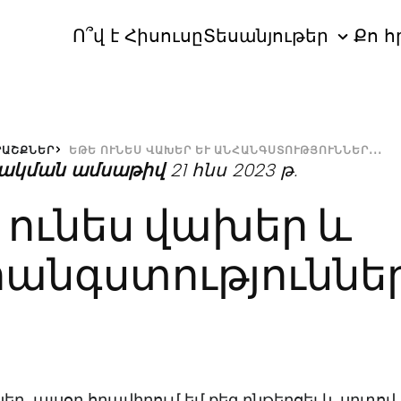
Ո՞վ է Հիսուսը
Տեսանյութեր
Քո հ
ՐԱՇՔՆԵՐ
ԵԹԵ ՈՒՆԵՍ ՎԱԽԵՐ ԵՒ ԱՆՀԱՆԳՍՏՈՒԹՅՈՒՆՆԵՐ․․․
ակման ամսաթիվ
21 հնս 2023 թ.
 ունես վախեր և
անգստություններ
կեր, այսօր հրավիրում եմ քեզ ընթերցել և սրտով 