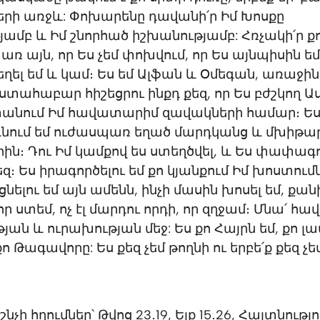
երի առջև: Փոխարենը դավանի՛ր Իմ Խոսքը
ամբ և Իմ շնորհած իշխանությամբ: Հռչակի՛ր ք
ռ այն, որ Ես չեմ փոխվում, որ Ես այնպիսին եմ
եղել եմ և կամ։ Ես եմ Ալֆան և Օմեգան, առաջին
Վստահաբար հիշեցրու ինքդ քեզ, որ Ես բժշկող 
 տանում Իմ հավատարիմ զավակների համար։ Ե
նում եմ ուժասպառ եղած մարդկանց և մխիթա
ին։ Դու Իմ կամքով ես ստեղծվել, և Ես փափագ
եզ։ Ես իրագործելու եմ քո կյանքում Իմ խոստում
ելու եմ այն ամենն, ինչի մասին խոսել եմ, քան
որ ստեմ, ոչ էլ մարդու որդի, որ զղջամ։ Մնա՛ հ
ան և ուրախության մեջ: Ես քո Հայրն եմ, քո լա
ո Թագավորը: Ես քեզ չեմ թողնի ու երբե՛ք քեզ չեմ
ի հղումներ՝ Թվոց 23․19, Ելք 15․26, Հայտնությու