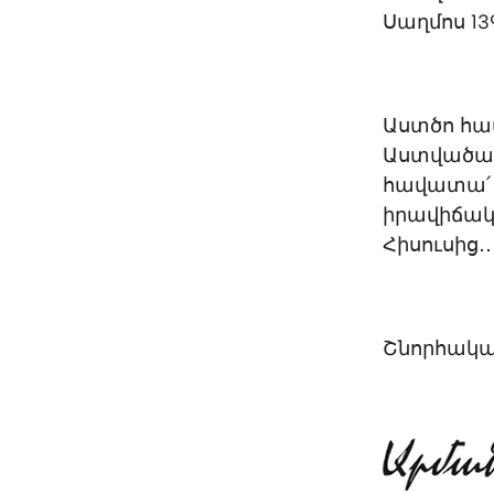
Սաղմոս 139
Աստծո համ
Աստվածաշն
հավատա՛ 
իրավիճակն
Հիսուսից․․
Շնորհակալ 