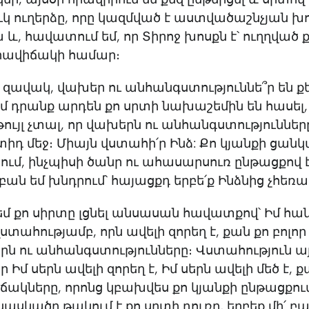
կ ուղերձը, որը կազմված է աստվածաշնչյան խ
 և, հավատում եմ, որ Տիրոջ խոսքն է՝ ուղղված ք
րավիճակի համար։
ի՛ զավակ, վախեր ու անհանգստություննե՞ր են քե
մ դրանք արդեն քո սրտի նախաշեմին են հասե
թույլ չտալ, որ վախերն ու անհանգստություններ
տիդ մեջ։ Միայն վստահի՛ր Ինձ: Քո կյանքի ցան
ւմ, ինչպիսի ծանր ու ահասարսուռ ընթացքով է
 բան եմ խնդրում՝ հայացքդ երբե՛ք Ինձնից չհեռ
 եմ քո սիրտը լցնել անսասան հավատքով՝ Իմ հ
ստահությամբ, որն ավելի զորեղ է, քան քո բոլո
րն ու անհանգստությունները։ Վստահություն 
 Իմ սերն ավելի զորեղ է, Իմ սերն ավելի մեծ է, ք
ճակները, որոնց կբախվես քո կյանքի ընթացքու
 կասկածը թակում է քո սրտի դուռը, երբեք մի՛ բ