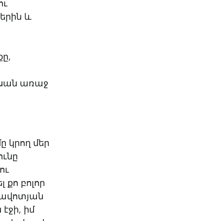
ու
երին և
քը,
ասան առաջ
ը կրող մեր
ունը
ու
 քո բոլոր
ռավոտյան
էջի, իմ