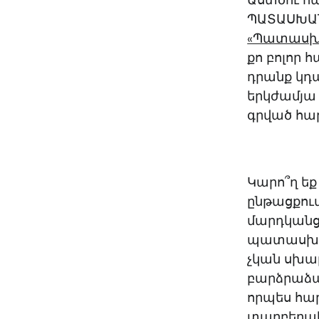
Աստծու հա
ՊԱՏԱՍԽԱՆՆ
«Պատասխա
քո բոլոր 
դրանք կդա
երկժամյա
գրված հա
Կարո՞ղ եք
ընթացքու
մարդկանցի
պատասխան
չկան սխալ
բարձրաձայ
որպես հար
տարբերա