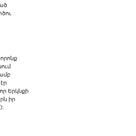
ցած
տծու
 որոնք
նում
յամբ
 էր
որ Երկնքի
րն իր
2
):