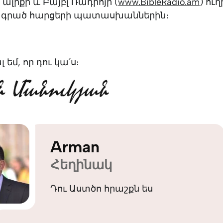
 ալիքի և Բայբլ Ռադիոյի (
www.BibleRadio.am
) ու
ո գրած հարցերի պատասխաններին։
եմ, որ դու կա՛ս։
Arman
Հեղինակ
Դու Աստծո հրաշքն ես