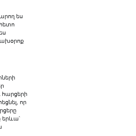
արող ես
 հետո
ես
նախօրոք
իների
եր
ւ հարցերի
ցնել, որ
արցերը
ը երևա՝
ն