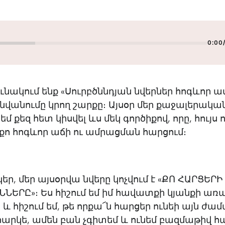
0:00
ւնակում ենք «Սուրբծննդյան նվերներ հոգևոր 
վանումը կրող շարքը։ Այսօր մեր քաջալերական
 եմ քեզ հետ կիսվել ևս մեկ գործիքով, որը, հույս ո
 քո հոգևոր աճի ու ամրացման հարցում։
կեր, մեր այսօրվա նվերը կոչվում է «ՔՈ ՀԱՐՑԵՐԻ
ՆԵՐԸ»։ Ես հիշում եմ իմ հավատքի կյանքի առ
և հիշում եմ, թե որքա՜ն հարցեր ունեի այն ժա
իհարկե, ամեն բան չգիտեմ և ունեմ բազմաթիվ հ