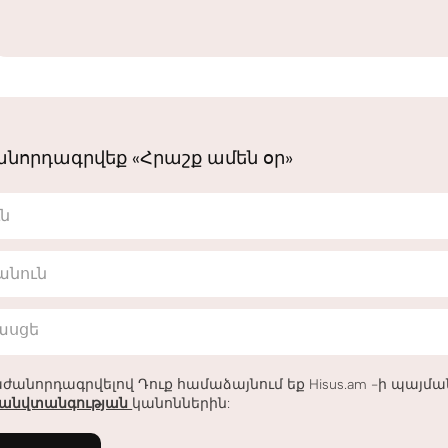
նորդագրվեք «Հրաշք ամեն օր»
ւն
անուն
հասցե
ժանորդագրվելով Դուք համաձայնում եք Hisus.am -ի պայմ
անվտանգության
կանոններին: