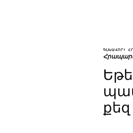
ԳԼԽԱՎՈՐ
Հ
Հրապար
Եթե
պա
քեզ