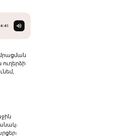
KO
Korean
MG
Malagas
MM
Burmes
NL
Dutch
/
4:41
NL
Flemish
NO
Norwegi
PT
Portugue
ամրացման
RO
Romania
 ուղերձի
RU
Russian
ւնեմ,
SV
Swedish
TA
Tamil
TH
Thai
TL
Tagalog
TL
Taglish
TR
Turkish
աջին
UK
Ukrainian
մանակ։
UR
Urdu
արցեր։