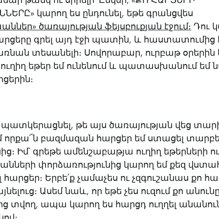
մար թանկ ու սիրելի՛ Ընկեր, «ՔՈ ՀԱՐՑԵՐԻ
ԵՐԸ» կարող ես ընդունել, եթե գրանցվես
ններ» ծառայության ֆեյսբուքյան էջում
։
Դու կ
հարցերը գրել այդ էջի պատին, և հաստատումից
ռնան տեսանելի։ Սովորաբար, ուրբաթ օրերին 
 ուղիղ եթեր եմ ունենում և պատասխանում եմ 
րցերին։
 պատկերացնել, թե այս ծառայության վեց տար
մ որքա՜ն բազմազան հարցեր եմ ստացել տարբ
ց։ Իմ՝ գրեթե ամենշաբաթյա ուղիղ եթերների ո
ների փորձառությունից կարող եմ քեզ վստահե
 հարցեր։ Երբե՛ք չամաչես ու չզգուշանաս քո հ
նելուց։ Ասեմ նաև, որ եթե չես ուզում քո անուն
ց տվող, ապա կարող ես հարցդ ուղղել անանու
կով։