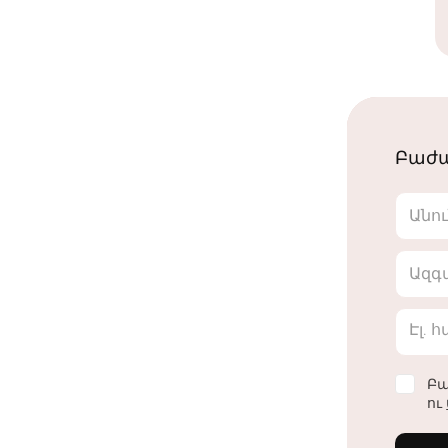
Բաժա
Անո
Ազգ
Էլ. 
Բա
ու