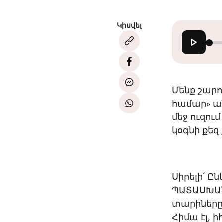
Կիսվել
Մենք շարո
համար» ան
մեջ ուզում
կօգնի քեզ
Սիրելի՛ Ըն
ՊԱՏԱՍԽԱՆ
տարիները 
Հիմա էլ, 