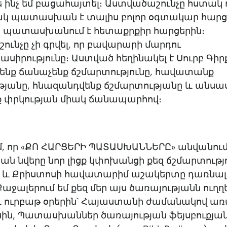
 ինչ եմ բացահայտել։ Աստվածաշունչը հստակ 
կ պատասխան է տալիս բոլոր օգտակար հարց
 որ պատասխանում է հետաքրքիր հարցերին։
ւնչը չի գրվել, որ բավարարի մարդու
սիրությունը։ Աստված հեղինակել է Սուրբ Գիր
մենք ճանաչենք ճշմարտությունը, հավատանք
թյանը, հնազանդվենք ճշմարտությանը և անս
 փրկության միակ ճանապարհով։
եմ, որ «ՔՈ ՀԱՐՑԵՐԻ ՊԱՏԱՍԽԱՆՆԵՐԸ» անվանում
յան նվերը նոր լիցք կփոխանցի քեզ ճշմարտությ
ւ և Քրիստոսի հավատարիմ աշակերտը դառնալ
Քաջալերում եմ քեզ մեր այս ծառայությանն ուղղել
և ուրբաթ օրերին` Հայաստանի ժամանակով ա
ին, Պատասխաններ ծառայության ֆեյսբուքյան 