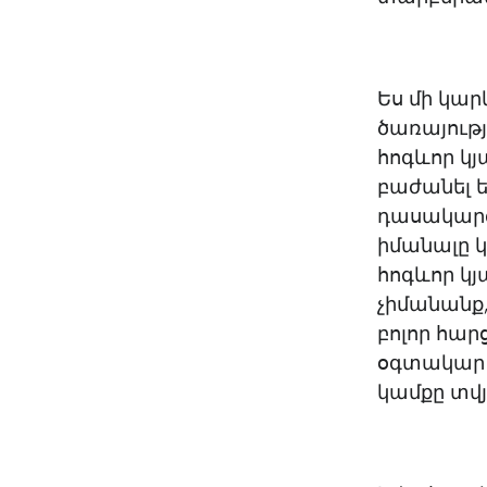
Ես մի կա
ծառայությ
հոգևոր կյ
բաժանել 
դասակարգ
իմանալը կ
հոգևոր կյ
չիմանանք,
բոլոր հա
օգտակար մ
կամքը տվյ