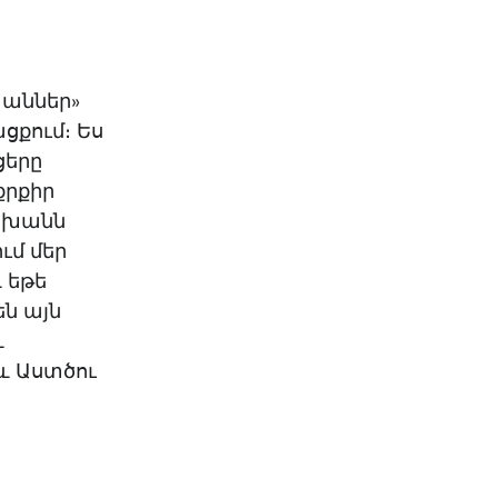
խաններ»
ցքում։ Ես
ցերը
քրքիր
ասխանն
ւմ մեր
 եթե
ն այն
և
և Աստծու