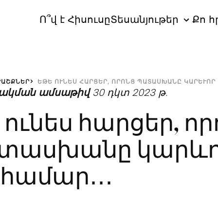
Ո՞վ է Հիսուսը
Տեսանյութեր
Քո հ
ՐԱՇՔՆԵՐ
ակման ամսաթիվ
30 դկտ 2023 թ.
 ունես հարցեր, որ
տասխանը կարևո
 համար․․․