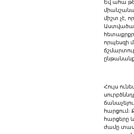
Եվ ահա թե
միանշանա
միշտ չէ,
Աստվածաշո
հետաքրքրա
որպեսզի 
ճշմարտու
ընթանանք
Հույս ուն
սուրբծննդ
ճանաչելո
հարցում։ 
հարցերը 
ժամը տաս