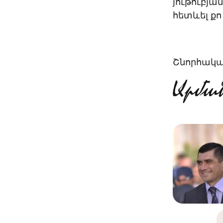
յութուբյան
հետևել ք
Շնորհակալ 