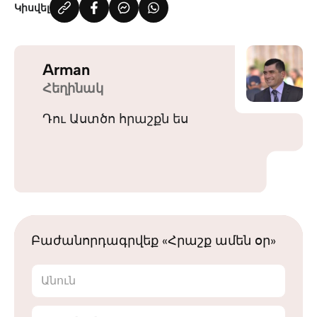
Կիսվել
Arman
Հեղինակ
Դու Աստծո հրաշքն ես
Բաժանորդագրվեք «Հրաշք ամեն օր»
Անուն