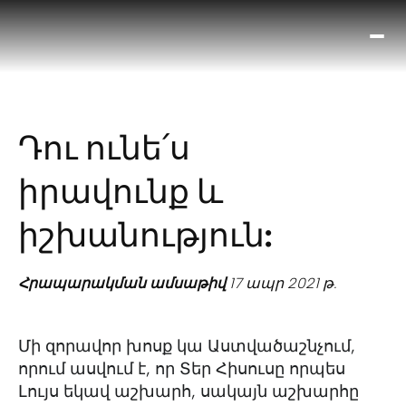
Ո՞
Հիս
Տես
Ք
Դու ունե՛ս
հրա
ամ
իրավունք և
օ
Կա
իշխանություն:
մե
հե
Հրապարակման ամսաթիվ
17 ապր 2021 թ.
Մի զորավոր խոսք կա Աստվածաշնչում,
որում ասվում է, որ Տեր Հիսուսը որպես
Լույս եկավ աշխարհ, սակայն աշխարհը