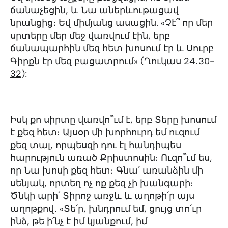
ճանաչեցին, և Նա աներևութացավ
նրանցից։ Եվ միմյանց ասացին. «Չէ՞ որ մեր
սրտերը մեր մեջ վառվում էին, երբ
ճանապարհին մեզ հետ խոսում էր և Սուրբ
Գիրքն էր մեզ բացատրում» (
Ղուկաս 24․30-
32
):
Իսկ քո սիրտը վառվո՞ւմ է, երբ Տերը խոսում
է քեզ հետ։ Այսօր մի խորհուրդ եմ ուզում
քեզ տալ, որպեսզի դու էլ հանդիպես
հարություն առած Քրիստոսին։ Ուզո՞ւմ ես,
որ Նա խոսի քեզ հետ։ Գնա՛ առանձին մի
սենյակ, որտեղ ոչ ոք քեզ չի խանգարի։
Ծնկի արի՛ Տիրոջ առջև և աղոթի՛ր այս
աղոթքով․ «Տե՛ր, խնդրում եմ, ցույց տո՛ւր
ինձ, թե ի՛նչ է իմ կյանքում, իմ