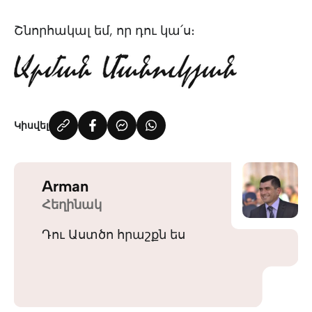
Շնորհակալ եմ, որ դու կա՛ս։
Կիսվել
Arman
Հեղինակ
Դու Աստծո հրաշքն ես