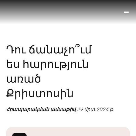
Ո՞
Հիս
Տես
Ք
Դու ճանաչո՞ւմ
հրա
ամ
ես հարություն
օ
Կա
առած
մե
հե
Քրիստոսին
Հրապարակման ամսաթիվ
29 մրտ 2024 թ.