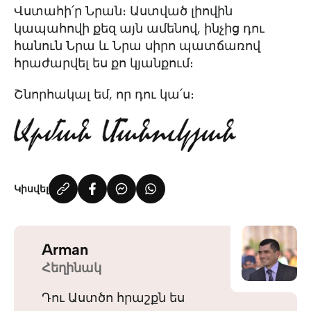
Վստահի՛ր Նրան։ Աստված լիովին
կապահովի քեզ այն ամենով, ինչից դու
հանուն Նրա և Նրա սիրո պատճառով
հրաժարվել ես քո կյանքում։
Շնորհակալ եմ, որ դու կա՛ս։
Կիսվել
Arman
Հեղինակ
Դու Աստծո հրաշքն ես