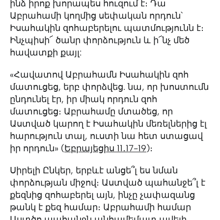
ինձ իրոք խորապես հուզում է։ Դա
Աբրահամի կողմից սեփական որդուն՝
Իսահակին զոհաբերելու պատմությունն է։
Ինչպիսի՜ ծանր փորձություն և ի՜նչ մեծ
հավատքի քայլ:
«Հավատով Աբրահամն Իսահակին զոհ
մատուցեց, երբ փորձվեց. նա, որ խոստումն
ընդունել էր, իր միակ որդուն զոհ
մատուցեց։ Աբրահամը մտածեց, որ
Աստված կարող է Իսահակին մեռելներից էլ
հարություն տալ, ուստի նա հետ ստացավ
իր որդուն» (
Եբրայեցիս 11․17-19
)։
Սիրելի Ընկեր, երբևէ անցե՞լ ես նման
փորձության միջով։ Աստված պահանջե՞լ է
քեզնից զոհաբերել այն, ինչը չափազանց
թանկ է քեզ համար։ Աբրահամի համար
Աստծո պահանջն անհամեմատ ավելի