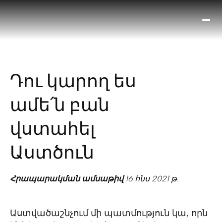
Ո՞
Հիս
Տես
Ք
Դու կարող ես
հրա
ամ
ամե՛ն բան
օ
Կա
վստահել
մե
հե
Աստծուն
Հրապարակման ամսաթիվ
16 հնս 2021 թ.
Աստվածաշնչում մի պատմություն կա, որն