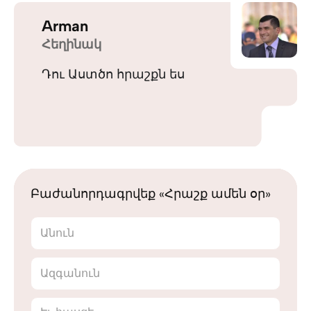
Arman
Հեղինակ
Դու Աստծո հրաշքն ես
Բաժանորդագրվեք «Հրաշք ամեն օր»
Անուն
Ազգանուն