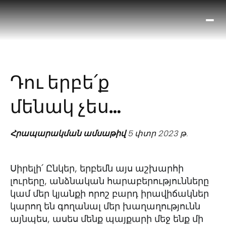
Ո՞
Հիս
Տես
Ք
Դու երբե՛ք
հրա
ամ
մենակ չես…
օ
Կա
մե
Հրապարակման ամսաթիվ
5 փտր 2023 թ.
հե
Սիրելի՛ Ընկեր, երբեմն այս աշխարհի
լուրերը, անձնական հարաբերությունները
կամ մեր կյանքի որոշ բարդ իրավիճակներ
կարող են գողանալ մեր խաղաղությունն
այնպես, ասես մենք պայքարի մեջ ենք մի