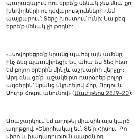
պարագայում դու երբե՛ք մենակ չես մնա քո
խնդիրների ու դժվարությունների դեմ
պայքարում: Տերը խոստում ունի: Նա քեզ
երբե՛ք մենակ չի թողնի:
«…սովորեցրե՛ք նրանց պահել այն ամենը,
ինչ ձեզ պատվիրեցի։ Եվ ահա Ես ձեզ հետ
եմ բոլոր օրերին մինչև աշխարհի վերջը»։
Արդ գնացե՛ք, աշակե՛րտ դարձրեք բոլոր
ազգերին՝ նրանց մկրտելով Հոր, Որդու և
Սուրբ Հոգու անունով» (
Մատթեոս 28.19-20
):
Առաջարկում եմ աղոթել միասին այս կարճ
աղոթքով. «Շնորհակալ եմ, Տե՛ր Հիսուս Քո
սիրո և խաղաղություն պարգևող