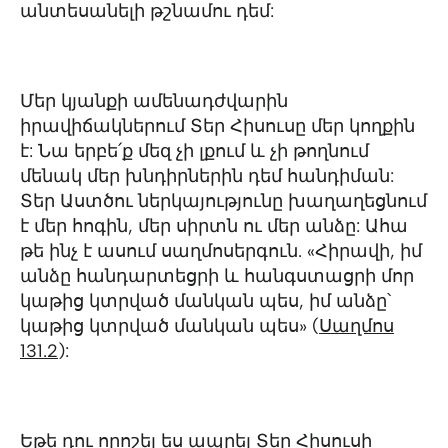
անտեսանելի թշնամու դեմ:
Մեր կյանքի ամենադժվարին
իրավիճակներում Տեր Հիսուսը մեր կողքին
է: Նա երբե՛ք մեզ չի լքում և չի թողնում
մենակ մեր խնդիրներին դեմ հանդիման:
Տեր Աստծու ներկայությունը խաղաղեցնում
է մեր հոգին, մեր սիրտն ու մեր անձը: Ահա
թե ինչ է ասում սաղմոսերգուն. «Հիրավի, իմ
անձը հանդարտեցրի և հանգստացրի մոր
կաթից կտրված մանկան պես, իմ անձը՝
կաթից կտրված մանկան պես» (
Սաղմոս
131.2
):
Եթե դու որոշել ես ապրել Տեր Հիսուսի