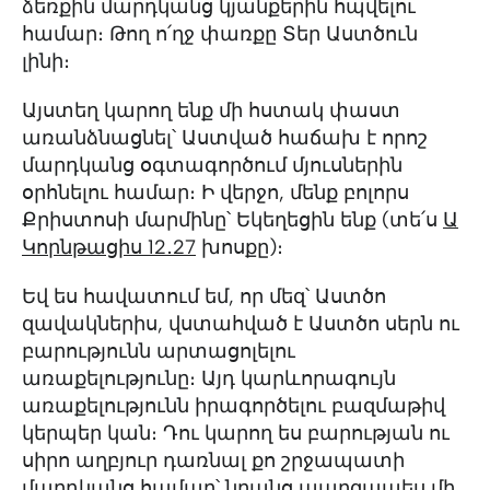
ձեռքին մարդկանց կյանքերին հպվելու
համար։ Թող ո՛ղջ փառքը Տեր Աստծուն
լինի։
Այստեղ կարող ենք մի հստակ փաստ
առանձնացնել՝ Աստված հաճախ է որոշ
մարդկանց օգտագործում մյուսներին
օրհնելու համար։ Ի վերջո, մենք բոլորս
Քրիստոսի մարմինը՝ Եկեղեցին ենք (տե՛ս
Ա
Կորնթացիս 12․27
խոսքը)։
Եվ ես հավատում եմ, որ մեզ՝ Աստծո
զավակներիս, վստահված է Աստծո սերն ու
բարությունն արտացոլելու
առաքելությունը։ Այդ կարևորագույն
առաքելությունն իրագործելու բազմաթիվ
կերպեր կան։ Դու կարող ես բարության ու
սիրո աղբյուր դառնալ քո շրջապատի
մարդկանց համար՝ նրանց պարզապես մի