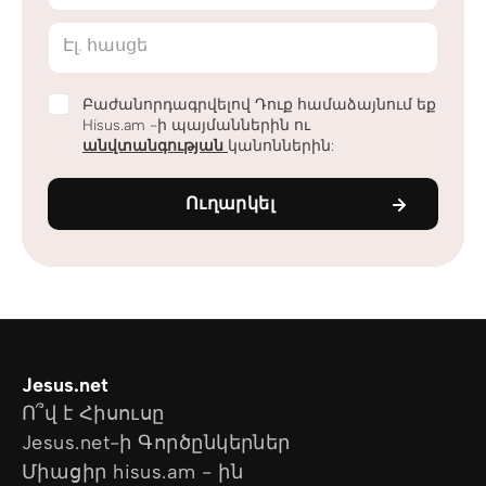
Էլ. հասցե
Բաժանորդագրվելով Դուք համաձայնում եք
Hisus.am -ի պայմաններին ու
անվտանգության
կանոններին:
Ուղարկել
Jesus.net
Ո՞վ է Հիսուսը
Jesus.net-ի Գործընկերներ
Միացիր hisus.am - ին