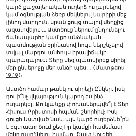
կարճ քաջալերական ուղերձ ուղարկելով
կամ օգնության ձեռք մեկնելով կարիքի մեջ
լինող մարդուն, նրան ցույց տալով մեղքից
ազատվելու և Աստծուց ներում ընդունելու
ճանապարհը կամ քո անձնական
պատմության օրինակով հույս ներշնչելով
տվյալ մարդու անհույս իրավիճակի
պարագայում։ Տերը մեզ պատվիրեց սիրել
մեր ընկերոջը մեր անձի պես․․․ (
Մատթեոս
19․19
)։
Աստծո համար թանկ ու սիրելի Ընկեր, իսկ
դու ի՞նչ վկայություն կարող ես ինձ
ուղարկել։ Քո կյանքը փոխակերպվե՞լ է Տեր
Հիսուս Քրիստոսի հպման շնորհիվ։ Իսկ
գուցե Աստված նաև այս կարճ ուղերձնե՞րն
է օգտագործում քեզ Իր կամքի համեմատ
մեկը դարձնելու համար։ Շատ կուզեի,