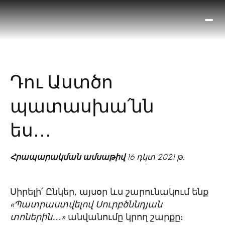
Ո՞
Հիս
Տես
Ք
Դու Աստծո
հրա
ամ
պատասխա՛նն
օ
Կա
ես․․․
մե
հե
Հրապարակման ամսաթիվ
16 դկտ 2021 թ.
Սիրելի՛ Ընկեր, այսօր ևս շարունակում ենք
«Պատրաստվելով Սուրբծննդյան
տոներին․․․»
անվանումը կրող շարքը։