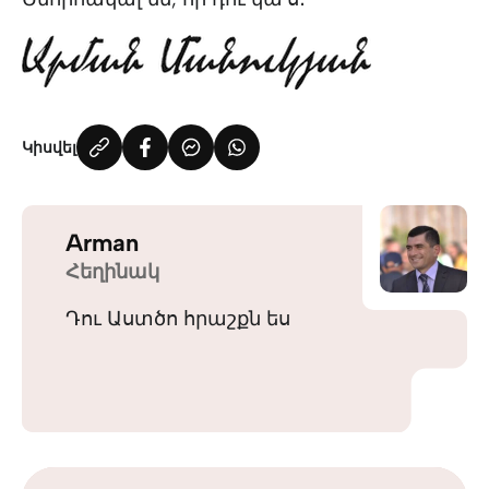
Կիսվել
Arman
Հեղինակ
Դու Աստծո հրաշքն ես