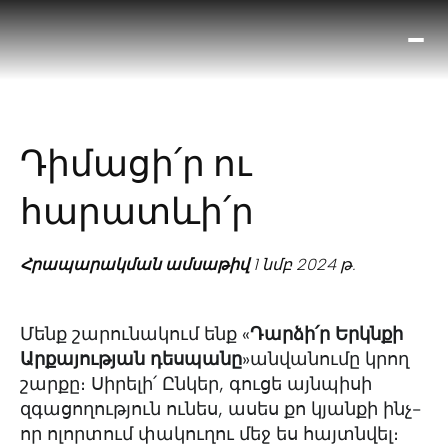
Ո՞
Հիս
Տես
Ք
Դիմացի՛ր ու
հրա
ամ
հարատևի՛ր
օ
Կա
մե
Հրապարակման ամսաթիվ
1 նմբ 2024 թ.
հե
Մենք շարունակում ենք «
Դարձի՛ր Երկնքի
Արքայության դեսպանը
»
անվանումը կրող
շարքը։
Սիրելի՛ Ընկեր, գուցե այնպիսի
զգացողություն ունես, ասես քո կյանքի ինչ-
որ ոլորտում փակուղու մեջ ես հայտնվել։