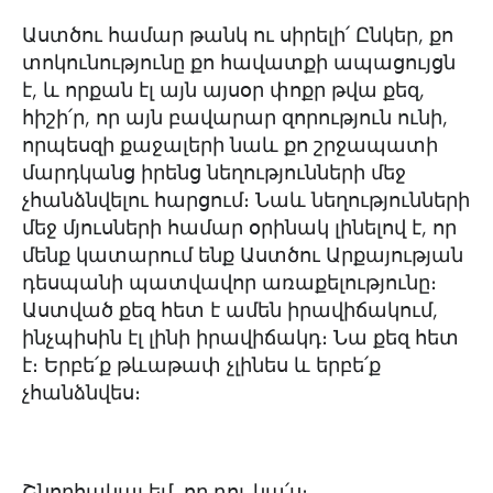
Աստծու համար թանկ ու սիրելի՛ Ընկեր, քո
տոկունությունը քո հավատքի ապացույցն
է, և որքան էլ այն այսօր փոքր թվա քեզ,
հիշի՛ր, որ այն բավարար զորություն ունի,
որպեսզի քաջալերի նաև քո շրջապատի
մարդկանց իրենց նեղությունների մեջ
չհանձնվելու հարցում։ Նաև նեղությունների
մեջ մյուսների համար օրինակ լինելով է, որ
մենք կատարում ենք Աստծու Արքայության
դեսպանի պատվավոր առաքելությունը։
Աստված քեզ հետ է ամեն իրավիճակում,
ինչպիսին էլ լինի իրավիճակդ։ Նա քեզ հետ
է։ Երբե՛ք թևաթափ չլինես և երբե՛ք
չհանձնվես։
Շնորհակալ եմ, որ դու կա՛ս։