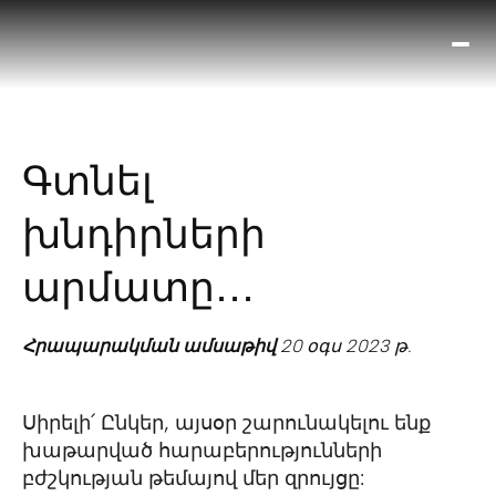
Ո՞
Հիս
Տես
Ք
Գտնել
հրա
ամ
խնդիրների
օ
Կա
արմատը․․․
մե
հե
Հրապարակման ամսաթիվ
20 օգս 2023 թ.
Սիրելի՛ Ընկեր, այսօր շարունակելու ենք
խաթարված հարաբերությունների
բժշկության թեմայով մեր զրույցը: