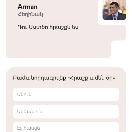
Arman
Հեղինակ
Դու Աստծո հրաշքն ես
Բաժանորդագրվեք «Հրաշք ամեն օր»
Անուն
Ազգանուն
Էլ. հասցե