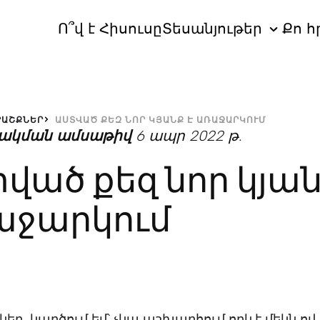
Ո՞վ է Հիսուսը
Տեսանյութեր
Քո հ
ՐԱՇՔՆԵՐ
ԱՍՏՎԱԾ ՔԵԶ ՆՈՐ ԿՅԱՆՔ Է ԱՌԱՋԱՐԿՈՒՄ
ակման ամսաթիվ
6 ապր 2022 թ.
ված քեզ նոր կյան
աջարկում
նկեր, կարծում եմ՝ չկա աշխարհում որևէ մեկն ով 