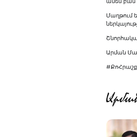
ամեն բան 
Մաղթում ե
ներկայութ
Շնորհակալ 
Արման Մա
#ՔոՀրաշք