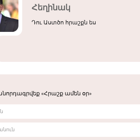
Հեղինակ
Դու Աստծո հրաշքն ես
նորդագրվեք «Հրաշք ամեն օր»
ւն
անուն