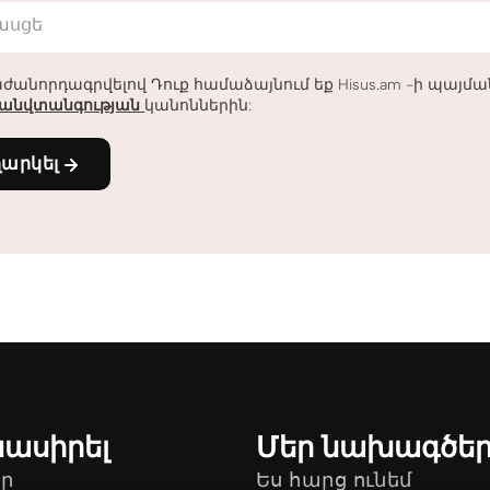
հասցե
ժանորդագրվելով Դուք համաձայնում եք Hisus.am -ի պայմ
անվտանգության
կանոններին:
ղարկել
նասիրել
Մեր նախագծե
ր
Ես հարց ունեմ