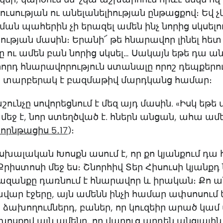
ուսության ու անելանելիության ընթացքով։ Եվ չ
նման պահերին չի երազել ամեն ինչ նորից սկսելո
ւթյան մասին։ Երանի՜ թե հնարավոր լինել հետ
ու ամեն բան նորից սկսել… Սակայն եթե դա ան
որդ հնարավորություն ստանալը որոշ դեպքերո
 տարբերակ է բազմաթիվ մարդկանց համար։
ւնչը սովորեցնում է մեզ այդ մասին. «Իսկ եթե 
մեջ է, նոր ստեղծված է. հներն անցան, ահա ամ
որնթացիս‬ ‭5․17
‬)։
խալական Խոսքն ասում է, որ քո կյանքում դա
 Քրիստոսի մեջ ես։ Շնորհիվ Տեր Հիսուսի կյանքդ 
րազանքը դառնում է հնարավոր և իրական։ Քո ա
ավար էջերը, այն ամենն ինչի համար ափսոսում 
 ձախողումներդ, բաներ, որ կուզեիր արած կա
ի խոսքով այն ամենը, որ վաղուց արդեն անցյալին