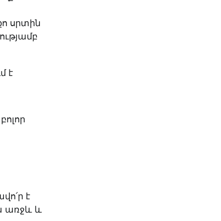
քո սրտին
ությամբ
մ է
բոլոր
վո՛ր է
րա առջև և