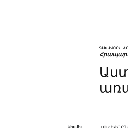
ԳԼԽԱՎՈՐ
Հ
Հրապար
Աստ
առ
Կիսվել
Սիրելի՛ Ը