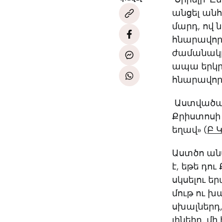
անցել անհ
մարդ, ով 
հնարավորո
ժամանակը 
ապա երկր
հնարավոր
Աստվածաշո
Քրիստոսի 
եղավ» (‭‭
Բ Կ
Աստծո անս
է, եթե դու
սկսելու ե
մութ ու խ
սխալներդ,
լինեիր, մ