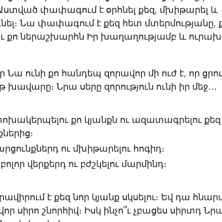
 Աստված փափագում է օրհնել քեզ, մխիթարել և
ել։ Նա փափագում է քեզ հետ մտերմությանը, 
ու քո ներաշխարհն Իր խաղաղությամբ և ուրախ
որ Նա ունի քո հանդեպ զորավոր մի ուժ է, որ ցրու
 խավարը։ Նրա սերը զորություն ունի իր մեջ․․․
փոխակերպելու քո կյանքն ու ազատագրելու քեզ 
ներից։
 արցունքներդ ու մխիթարելու հոգիդ։
 բոլոր վերքերդ ու բժշկելու մարմինդ։
ավիրում է քեզ նոր կյանք սկսելու։ Եվ դա հնարա
որ սիրո շնորհիվ։ Իսկ ինչո՞ւ չբացես սիրտդ Ն