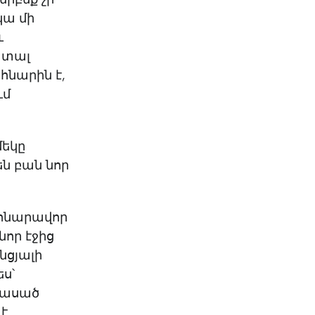
KO
Korean
կա մի
MG
Malagas
ւ
MM
Burmes
 տալ
NL
Dutch
հնարին է,
NL
Flemish
ւմ
NO
Norwegi
PT
Portugue
RO
Romania
մեկը
RU
Russian
են բան նոր
SV
Swedish
TA
Tamil
TH
Thai
 հնարավոր
TL
Tagalog
նոր էջից
TL
Taglish
նցյալի
TR
Turkish
ես՝
UK
Ukrainian
մ ասած
UR
Urdu
 է