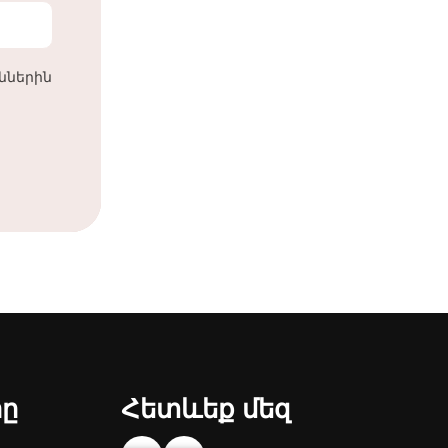
աններին
րը
Հետևեք մեզ