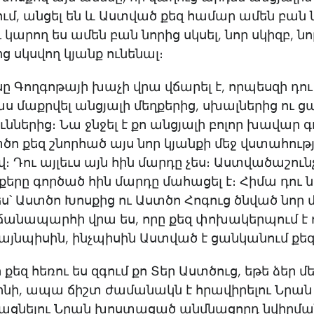
, անցել են և Աստված քեզ համար ամեն բան ն
 կարող ես ամեն բան նորից սկսել, նոր սկիզբ, նո
ից սկսվող կյանք ունենալ։
սը Գողգոթայի խաչի վրա վճարել է, որպեսզի դու
 մաքրվել անցյալի մեղքերից, սխալներից ու ց
ուններից։ Նա ջնջել է քո անցյալի բոլոր խավար գ
ծո քեզ շնորհած այս նոր կյանքի մեջ վստահութ
 Դու այլեւս այն հին մարդը չես։ Աստվածաշունչ
ղքերը գործած հին մարդը մահացել է։ Հիմա դու 
՝ Աստծո Խոսքից ու Աստծո Հոգուց ծնված նոր 
ճանապարհի վրա ես, որը քեզ փոխակերպում է 
այնպիսին, ինչպիսին Աստված է ցանկանում քեզ
 քեզ հեռու ես զգում քո Տեր Աստծուց, եթե ձեր մ
նի, ապա ճիշտ ժամանակն է հրավիրելու Նրան 
ացնելու Նրան խոստացած անմնացորդ նվիրմա