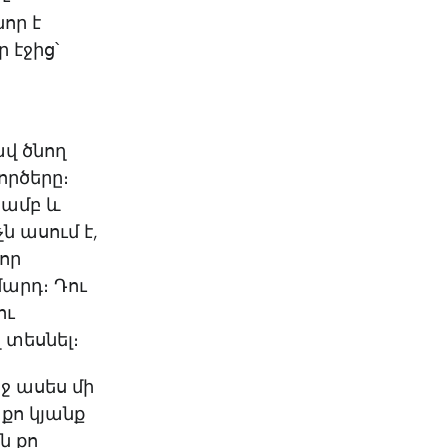
որ է
ր էջից՝
ավ ծնող
ործերը։
յամբ և
ն ասում է,
նոր
մարդ։ Դու
ու
 տեսնել։
եջ ասես մի
քո կյանք
ն քո