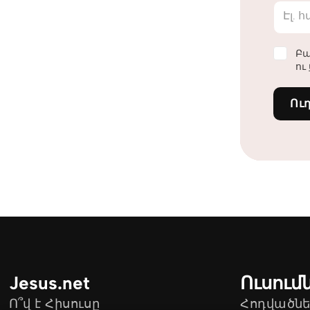
Էլ. 
Բա
ու
Ու
Jesus.net
Ուսում
Ո՞վ է Հիսուսը
Հոդվածնե