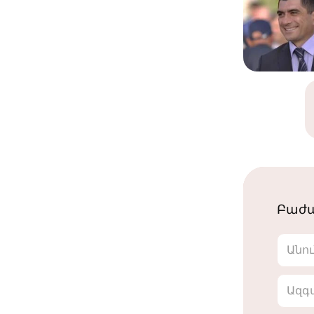
Բաժա
Անո
Ազգ