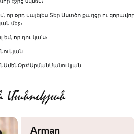
նոր էջից սկսես։
մ, որ օրդ վայելես Տեր Աստծո քաղցր ու զորավո
յան մեջ։
եմ, որ դու կա՛ս։
նուկյան
նԱմենՕր#ԱրմանՄանուկյան
Arman