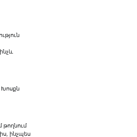
ություն
ինչև
և Խոսքն
մ թողնում
իս, ինչպես