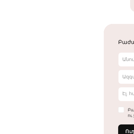
Բաժա
Անո
Ազգ
Էլ. 
Բա
ու
Ու