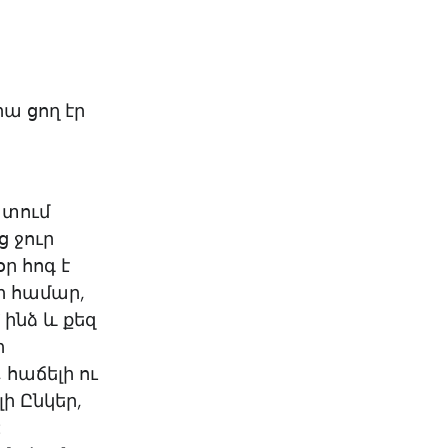
։
ա ցող էր
ատում
ց ջուր
ր հոգ է
ի համար,
 ինձ և քեզ
ի
հաճելի ու
ի Ընկեր,
: