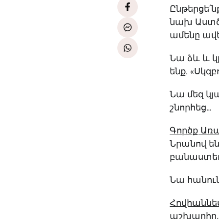
Ընթերցե՛ն
նախ Աստծո
ամենը ավե
Նա ձև և կ
ենք. «Սկզ
Նա մեզ կյ
շնորհեց…
Գործք Առա
Նրանով են
բանաստեղծ
Նա հանուն
Հովհաննես 
աշխարհը, 