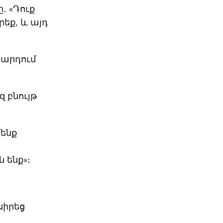
KO
Korean
․ «Դուք
MG
Malagas
եք, և այդ
MM
Burmes
NL
Dutch
NL
Flemish
կարդում
NO
Norwegi
PT
Portugue
RO
Romania
զ բնույթ
RU
Russian
SV
Swedish
մենք
TA
Tamil
TH
Thai
 ենք»։
TL
Tagalog
TL
Taglish
TR
Turkish
UK
Ukrainian
սիրեց
UR
Urdu