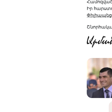
Համոզված 
Իր հարստո
Փիլիպպեցի
Շնորհակալ 