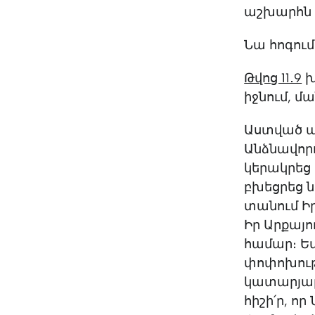
աշխարհն է
Նա հոգում
Թվոց 11․9
խ
իջնում, մ
Աստված ա
Անձնավորո
կերակրեց 
բխեցրեց ն
տանում Իր
Իր Արքայո
համար։ Եվ
փոփոխությ
կատարյալ
հիշի՛ր, ո