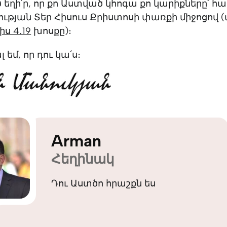
եղի՛ր, որ քո Աստված կհոգա քո կարիքները` հ
ւթյան Տեր Հիսուս Քրիստոսի փառքի միջոցով (
ս ‭4․19
‬ խոսքը)։‬‬
եմ, որ դու կա՛ս։
Arman
Հեղինակ
Դու Աստծո հրաշքն ես