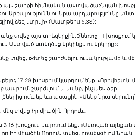
ք այս շարքի հիմնական աստվածաշնչյան խոսքը
ւ Արքայությունն ու Նրա արդարությո՛ւնը փնտր
լիով ձեզ կտրվի» (
Մատթեոս 6.33
):
յանք տվեց այս տիեզերքին.
Ծննդոց 1․1
խոսքում 
բում Աստված ստեղծեց երկինքն ու երկիրը»։
անք տվեց, օժտեց շարժվելու ունակությամբ և մե
քելոց 17․28
խոսքում կարդում ենք. «Որովհետև 
ք ապրում, շարժվում և կանք, ինչպես ձեր
ներից ոմանք ևս ասացին. «Մենք նրա սերունդն
 մեզ տվեց Իր միածին Որդուն…
‭3․16
‬ խոսքում կարդում ենք․ «Աստված այնքան 
որ Իր միածին Որդուն տվեց, որպեսզի ով Նրան