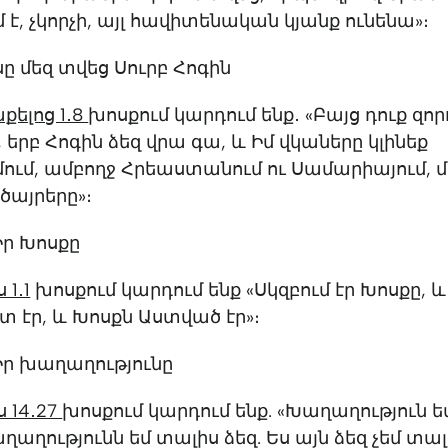
է, չկորչի, այլ հավիտենական կյանք ունենա»։
սը մեզ տվեց Սուրբ Հոգին
լոց‬ ‭1․8‬
խոսքում կարդում ենք․ «Բայց դուք զոր
երբ Հոգին ձեզ վրա գա, և Իմ վկաները կլինեք
ում, ամբողջ Հրեաստանում ու Սամարիայում, մ
ծայրերը»։
Իր Խոսքը
 1․1
խոսքում կարդում ենք «Սկզբում էր Խոսքը, 
տ էր, և Խոսքն Աստված էր»։
Իր խաղաղությունը
 14․27
խոսքում կարդում ենք. «Խաղաղություն ե
աղաղությունն եմ տալիս ձեզ. Ես այն ձեզ չեմ տալ