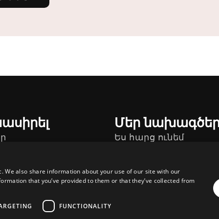
նասիրել
Մեր նախագծե
ր
Ես հարց ունեմ
թեր
c. We also share information about your use of our site with our
formation that you’ve provided to them or that they’ve collected from
ARGETING
FUNCTIONALITY