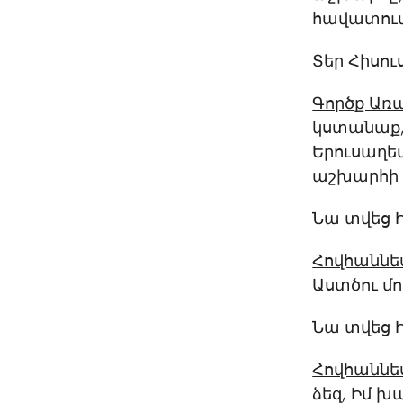
հավատում 
Տեր Հիսու
Գործք Առաքե
կստանաք, 
Երուսաղեմ
աշխարհի 
Նա տվեց 
Հովհաննես
Աստծու մո
Նա տվեց 
Հովհաննես
ձեզ, Իմ խ