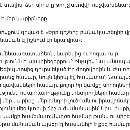
 տալիս. ձեր սիրտը թող չխռովվի ու չվախենա»
 է մեր կարիքները
ոսքում գրված է. «Երբ գիշերը բանակատեղիի վր
անանան էլ իջնում էր նրա վրա»։
մենաառատաձեռն, կարեկից ու հոգատար
ւթյունն է այս տիեզերքում: Ինչպես Նա անապ
Եգիպտոսից դուրս եկած Իր ժողովրդին և ժայռի
րանց համար, նույն կերպ էլ, հավատա՛, Նա այսօ
 զավակների համար, բոլոր Իր կամքը սիրողներ
ւթյունն ու արդարությունը փնտրողների համար՝
 մեր կարիքը, մեր խնդրի լուծումն ու իրավիճակ
ունը մեզ կտրվի ճիշտ ժամանակին՝ Նրա բարի, 
 կամքի համեմատ:Աստծո համար թանկ ու սիրել
ր Նրա մանանան այսօր էլ հասանելի է քեզ համար