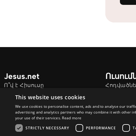
Jesus.net
Ուսում
Ո՞վ է Հիսուսը
Հոդվածնե
Jesus.net-ի Գործընկերներ
Տեսանյու
This website uses cookies
Միացիր hisus.am - ին
We use cookies to personalise content, ads and to analyse our traffi
advertising and analytics partners who may combine it with other in
your use of their services.
Read more
STRICTLY NECESSARY
PERFORMANCE
T