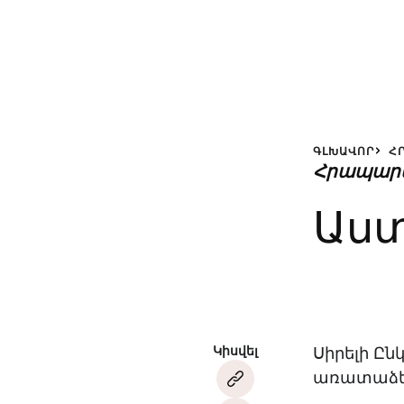
ԳԼԽԱՎՈՐ
Հ
Հրապար
Աստ
Կիսվել
Սիրելի Ըն
առատաձեռն