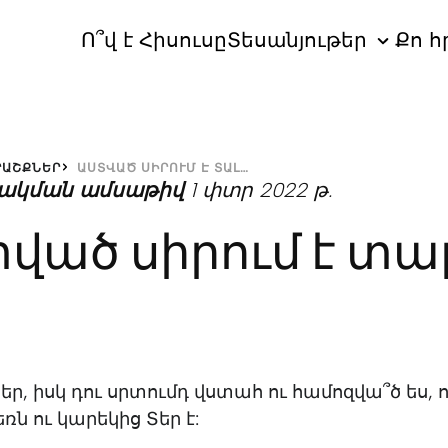
Ո՞վ է Հիսուսը
Տեսանյութեր
Քո հ
ՐԱՇՔՆԵՐ
ԱՍՏՎԱԾ ՍԻՐՈՒՄ Է ՏԱԼ…
ակման ամսաթիվ
1 փտր 2022 թ.
ված սիրում է տա
կեր, իսկ դու սրտումդ վստահ ու համոզվա՞ծ ես,
 ու կարեկից Տեր է: