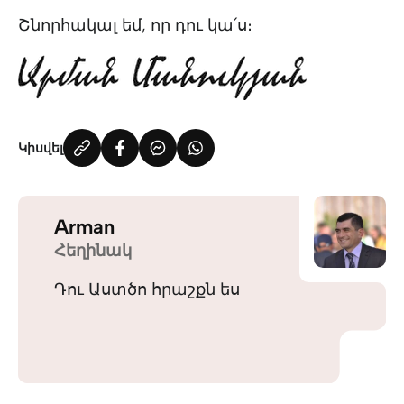
Շնորհակալ եմ, որ դու կա՛ս։
Կիսվել
Arman
Հեղինակ
Դու Աստծո հրաշքն ես