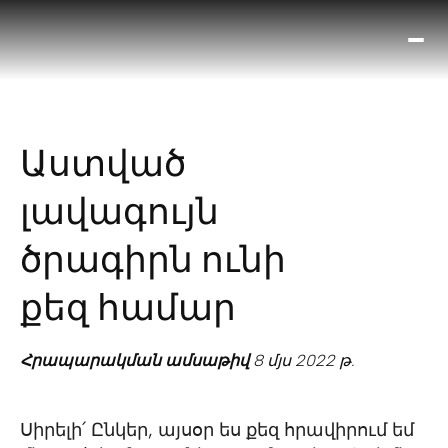
Ո՞
Հիս
Տես
Ք
Աստված
հրա
ամ
լավագույն
օ
Կա
ծրագիրն ունի
մե
հե
քեզ համար
Հրապարակման ամսաթիվ
8 մյս 2022 թ.
Սիրելի՛ Ընկեր, այսօր ես քեզ հրավիրում եմ