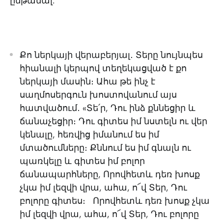
ընթանալ:
Քո ներկայի վերաբերյալ․ Տերը նույնպես
հիանալի կերպով տեղեկացված է քո
ներկայի մասին։ Ահա թե ինչ է
սաղմոսերգուն խոստովանում այս
հատվածում․ «Տե՛ր, Դու ինձ քննեցիր և
ճանաչեցիր։ Դու գիտես իմ նստելն ու վեր
կենալը, հեռվից իմանում ես իմ
մտածումները։ Քննում ես իմ գնալն ու
պառկելը և գիտես իմ բոլոր
ճանապարհները, Որովհետև դեռ խոսք
չկա իմ լեզվի վրա, ահա, ո՜վ Տեր, Դու
բոլորը գիտես։ Որովհետև դեռ խոսք չկա
իմ լեզվի վրա, ահա, ո՜վ Տեր, Դու բոլորը