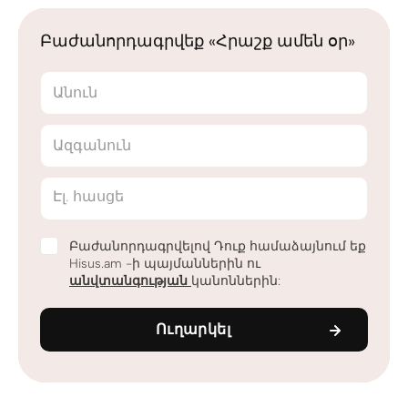
Բաժանորդագրվեք «Հրաշք ամեն օր»
Անուն
Ազգանուն
Էլ. հասցե
Բաժանորդագրվելով Դուք համաձայնում եք
Hisus.am -ի պայմաններին ու
անվտանգության
կանոններին:
Ուղարկել