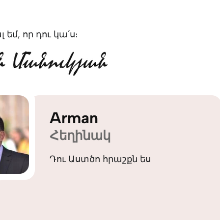
եմ, որ դու կա՛ս։
Arman
Հեղինակ
Դու Աստծո հրաշքն ես