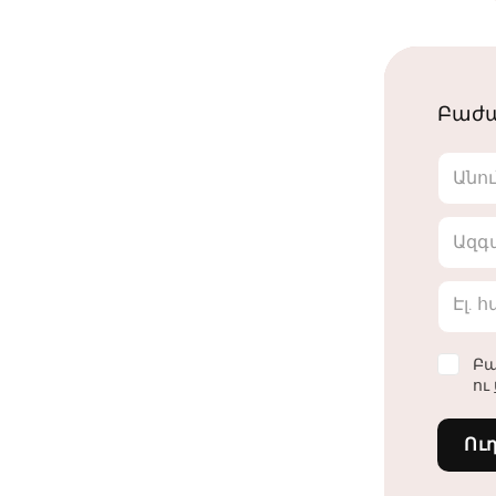
Բաժա
Անո
Ազգ
Էլ. 
Բա
ու
Ու