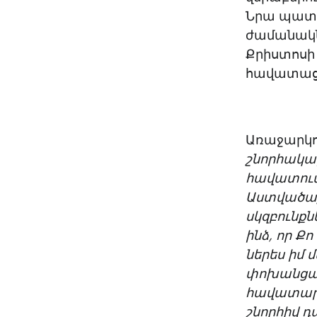
Նրա պատվ
ժամանակնե
Քրիստոսի
հավատացյ
Առաջարկու
շնորհակալ
հավատում
Աստվածաշ
սկզբունքն
ինձ, որ Ք
ներես իմ 
փոխանցած 
հավատարի
շնորհիվ դ