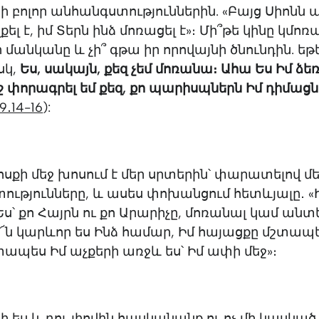
 բոլոր անհանգստություններին. «Բայց Սիոնն 
լքել է, իմ Տերն ինձ մոռացել է»։ Մի՞թե կինը կմո
մանկանը և չի՞ գթա իր որովայնի ծնունդին. եթ
սկ,
Ես, սակայն, քեզ չեմ մոռանա։ Ահա Ես Իմ ձե
 փորագրել եմ քեզ, քո պարիսպներն Իմ դիմացն
․14-16
):
ոսքի մեջ խոսում է մեր սրտերին՝ փարատելով մե
ւթյունները, և ասես փոխանցում հետևյալը․ «
Ես՝ քո Հայրն ու քո Արարիչը, մոռանալ կամ անտե
՜ն կարևոր ես Ինձ համար, Իմ հայացքը մշտապ
շտապես Իմ աչքերի առջև ես՝ Իմ ափի մեջ»։
ի ես և դու լիովին հասկանանք ու ոչ մի կասկած