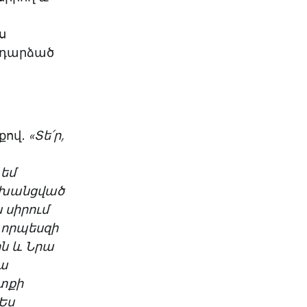
ս
 դարձած
քով․
«Տե՛ր,
 եմ
ոխանցված
 սիրում
, որպեսզի
ին և Նրա
րա
տքի
 Ես