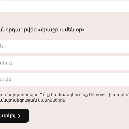
նորդագրվեք «Հրաշք ամեն օր»
ւն
անուն
հասցե
ժանորդագրվելով Դուք համաձայնում եք Hisus.am -ի պայմ
անվտանգության
կանոններին:
ղարկել