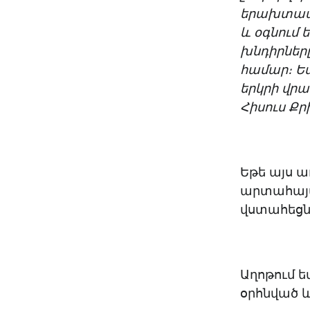
երախտապա
և օգնում 
խնդիրները
համար։ Ես
երկրի վրա
Հիսուս Քր
Եթե այս ա
արտահայտ
վստահեցնե
Աղոթում ե
օրհնված և