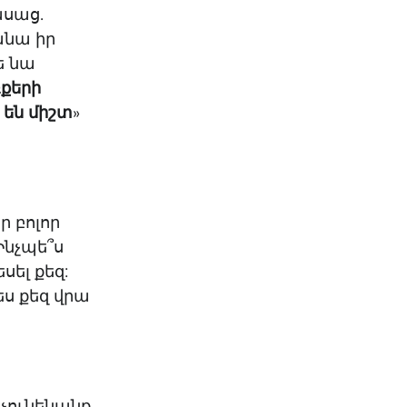
ասաց.
ռանա իր
ե նա
ռքերի
 են միշտ
»
ր բոլոր
Ինչպե՞ս
սել քեզ:
ես քեզ վրա
 չունենանք