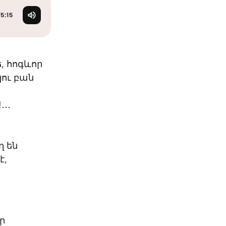
KO
Korean
MG
Malagas
/
5:15
MM
Burmes
NL
Dutch
NL
Flemish
, հոգևոր
NO
Norwegi
ու բան
PT
Portugue
RO
Romania
․․
RU
Russian
SV
Swedish
TA
Tamil
ղ են
TH
Thai
է,
TL
Tagalog
TL
Taglish
TR
Turkish
UK
Ukrainian
UR
Urdu
ր