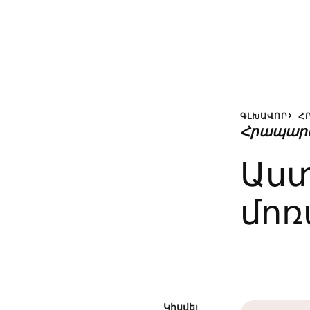
ԳԼԽԱՎՈՐ
Հ
Հրապար
Աստ
մոռ
Կիսվել