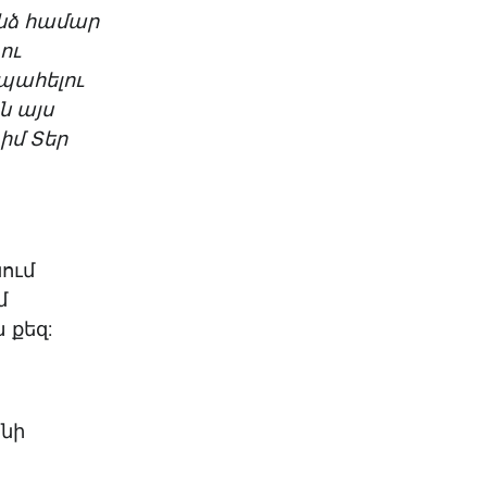
ինձ համար
ու
 պահելու
ն այս
իմ Տեր
ում
մ
 քեզ:
ինի