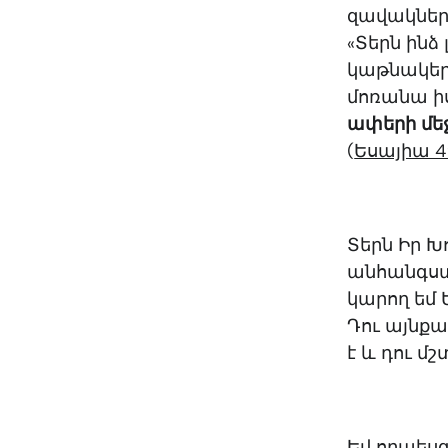
զավակների
«Տերն ինձ 
կաթնակեր 
մոռանա ի
ափերի մեջ
(
Եսայիա 49
Տերն Իր Խ
անհանգստո
կարող եմ 
Դու այնքա
է և դու մ
Եվ որպեսզ