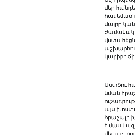
մեր հանդ
համեմատու
մայրը կա
ժամանակ ն
վստահեցնե
աշխարհում
կարիքի ճի
Աստծու հա
նման հրա
ուշադրութ
այս խոստմ
հրաշալի խ
է մաս կազ
վերաբերու