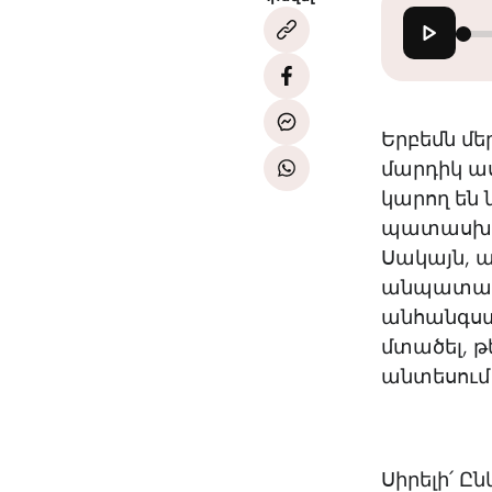
Երբեմն մ
մարդիկ ա
կարող են 
պատասխանո
Սակայն, ա
անպատասխ
անհանգստ
մտածել, թ
անտեսում 
Սիրելի՛ Ը