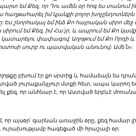
րտ եմ Քեզ, որ Դու ամեն օր հոգ ես տանում 
ես հաղթահարել իմ կյանքի բոլոր խոչընդոտներն 
: Ես շնորհակալ եմ ինձ Քո հայրական սիրո մեջ
 սիրում եմ Քեզ, իմ Հա՛յր, և ապրում եմ Քո կամք
 կատարելու փափագով: Աղոթում եմ Քո Որդի և 
իստոսի սուրբ ու պատվական անունով։ Ամե՛ն»:
ղոթքը բխում էր քո սրտից և համաձայն ես դրան
ված յուրաքանչյուր մտքի հետ, ապա կարող ե
լ քեզ, որ անհնար է, որ Աստված երբևէ մոռանա
մ, որ այսօր՝ գարնան առաջին օրը, քեզ համար լ
 ուրախությամբ հագեցած մի հրաշալի օր: