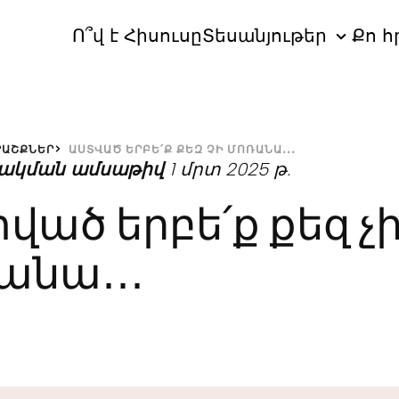
Ո՞վ է Հիսուսը
Տեսանյութեր
Քո հ
ՐԱՇՔՆԵՐ
ԱՍՏՎԱԾ ԵՐԲԵ՛Ք ՔԵԶ ՉԻ ՄՈՌԱՆԱ․․․
ակման ամսաթիվ
1 մրտ 2025 թ.
ված երբե՛ք քեզ չ
անա․․․