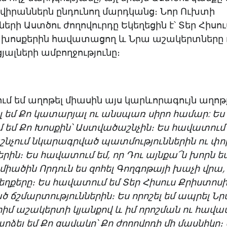
իրաններն ընդունող մարդկանց։ Նոր Ուխտի
րի Աստծու ժողովուրդը Եկեղեցին է՝ Տեր Հիսու
 խոսքերին հավատացող և Նրա աշակերտները
ալների ամբողջությունը։
մ եմ աղոթել միասին այս կարևորագույն աղոթ
 եմ Քո կատարյալ ու անսպառ սիրո համար: Ես
 եմ Քո Խոսքին՝ Աստվածաշնչին։ Ես հավատում
նչում նկարագրված պատմություններին ու փ
երին։ Ես հավատում եմ, որ Դու այնքա՜ն խորն ես
ո միածին Որդուն ես զոհել Գողգոթայի խաչի վրա
մեղքերը։ Ես հավատում եմ Տեր Հիսուս Քրիստոս
ճշմարտություններին։ Ես որոշել եմ ապրել Ն
մ աշակերտի կյանքով և իմ որոշման ու հավա
արձել եմ Քո զավակը՝ Քո ժողովրդի մի մասնիկը։