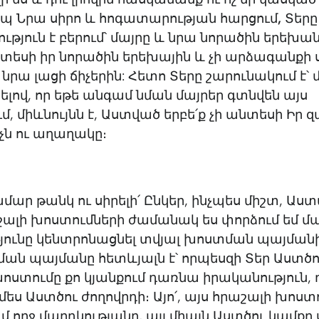
եպ Նրա սիրո և հոգատարության հարցում
,
Տերը
թյուն է բերում՝ մայրը և նրա նորածին երեխան
նտեսի իր նորածին երեխային և չի արձագանքի
րա լացի ճիչերին: Հետո Տերը շարունակում է՝ 
լով, որ եթե անգամ նման մայրեր գտնվեն այս
, միևնույնն է, Աստված երբե՛ք չի անտեսի Իր 
չն ու աղաղակը։
մար թանկ ու սիրելի՛ Ընկեր, ինչպես միշտ, Աս
շալի խոստումների ժամանակ ես փորձում եմ մ
յունը կենտրոնացնել տվյալ խոստման պայմանի
ան պայմանը հետևյալն է՝ որպեսզի Տեր Աստծո
ոստումը քո կյանքում դառնա իրականություն,
մես Աստծու ժողովրդի։ Այո՛, այս հրաշալի խոստո
մ ողջ մարդկությանը, այլ միայն Աստծու կամքը 