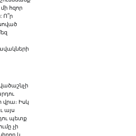
 մի հզոր
: Ո՞ր
 սոված
մեզ
զավակների
տվածաշնչի
արդու
 վրա։ Իսկ
ւ այս
 դու պետք
ւմը չի
սիրող և