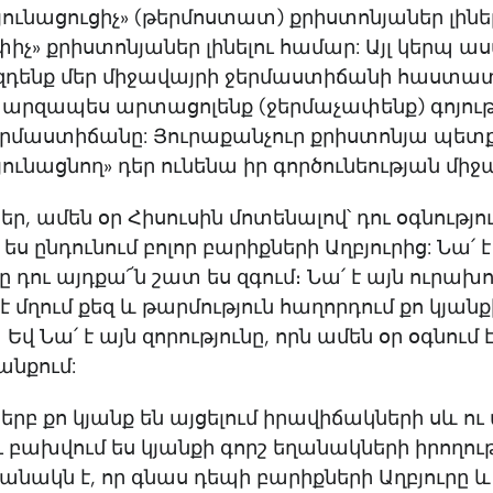
ունացուցիչ» (թերմոստատ) քրիստոնյաներ լինել
իչ» քրիստոնյաներ լինելու համար: Այլ կերպ աս
զդենք մեր միջավայրի ջերմաստիճանի հաստա
 պարզապես արտացոլենք (ջերմաչափենք) գոյութ
երմաստիճանը: Յուրաքանչուր քրիստոնյա պետք
ունացնող» դեր ունենա իր գործունեության միջ
եր, ամեն օր Հիսուսին մոտենալով՝ դու օգնությո
 ես ընդունում բոլոր բարիքների Աղբյուրից: Նա՛ է
ը դու այդքա՜ն շատ ես զգում։ Նա՛ է այն ուրախո
է մղում քեզ և թարմություն հաղորդում քո կյանք
Եվ Նա՛ է այն զորությունը, որն ամեն օր օգնում է
անքում:
 երբ քո կյանք են այցելում իրավիճակների սև ու 
 բախվում ես կյանքի գորշ եղանակների իրողու
նակն է, որ գնաս դեպի բարիքների Աղբյուրը 