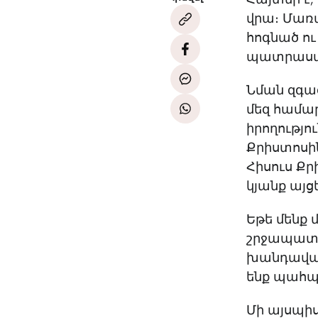
վրա։ Մառ
հոգնած ու
պատրաս
Նման զգաց
մեզ համա
իրողությո
Քրիստոսին
Հիսուս Քր
կյանք այց
Եթե մենք 
շրջապատվ
խանդավառ
ենք պահպա
Մի այսպիս