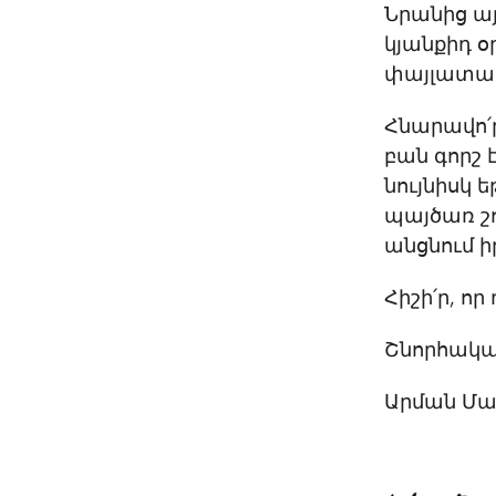
Նրանից այ
կյանքիդ օ
փայլատակ
Հնարավո՛ր
բան գորշ 
նույնիսկ 
պայծառ շո
անցնում ի
Հիշի՛ր, որ
Շնորհակալ 
Արման Մա