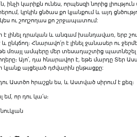
ն, ինչի կարիքն ունես, որպեսզի նորից լիությու
րերում, կրկին ցնծաս քո կյանքում և այդ ցնծությ
ես ու շողշողաս քո շրջապատում:
 է լինել դրական և անգամ խանդավառ, երբ շո
է և ընկճող։ Հնարավո՛ր է լինել ջանասեր ու ջեր
եթե մռայլ ամպերը մեր տեսադաշտից պատնեշել
ղերը։ Այո՛, դա հնարավոր է, եթե մարդը Տեր Աս
ր կյանք այցելած դժվարին ընթացքը:
 դու Աստծո հրաշքն ես, և Աստված սիրում է քեզ։
եմ, որ դու կա՛ս։
նուկյան