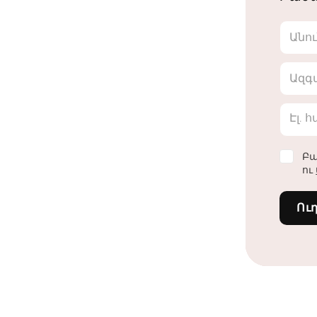
Անո
Ազգ
Էլ. 
Բա
ու
Ու