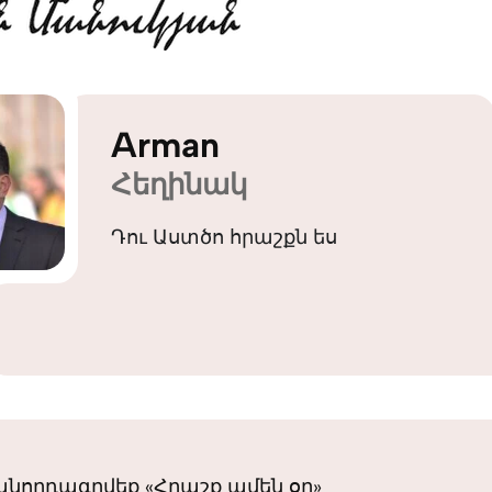
Arman
Հեղինակ
Դու Աստծո հրաշքն ես
նորդագրվեք «Հրաշք ամեն օր»