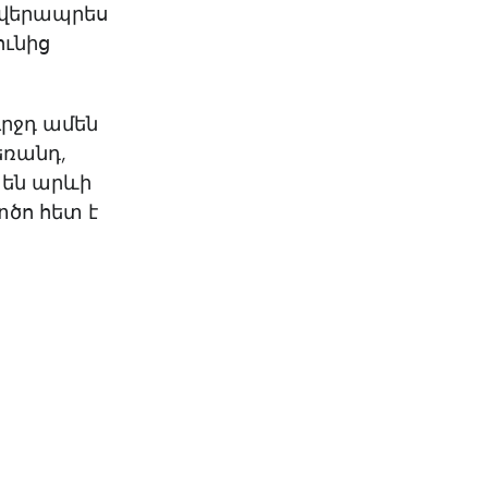
ն վերապրես
ունից
ւրջդ ամեն
մեռանդ,
 են արևի
տծո հետ է