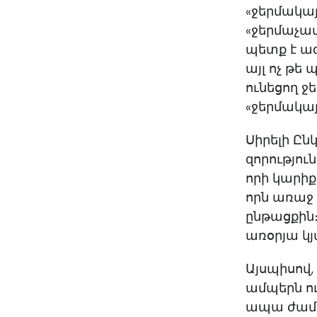
«ջերմակայ
«ջերմաչափ
պետք է ա
այլ ոչ թե
ունեցող ջ
«ջերմակայ
Սիրելի Ընկ
զորություն
որի կարիք
որն առաջ 
ընթացքին։ 
առօրյա կյ
Այսպիսով,
ամպերն ու
ապա ժամա