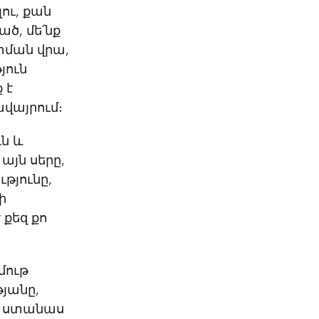
ու, քան
ած, մե՛նք
տման վրա,
յուն
 է
ավայրում։
ւն և
 այն սերը,
ւթյունը,
ի
 քեզ քո
մութ
թյանը,
և ստանաս