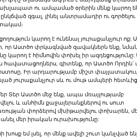
ախլապատ ու ամպամած օրերին մենք կարող են
 ընկճված զգալ, լինել անտրամադիր ու գործելու
տակամ։
ողություն կարող է ունենալ յուրաքանչյուր ոք:
ր, որ Աստծո փրկագնված զավակներն ենք, նմա
ւնը կարող է հիմնովին փոխել իր ազդեցությունը: 
 հավատացողներս, գիտենք, որ Աստծո Որդին՝ 
իստոսը, Իր արդարությամբ միշտ փայլատակում
ելած յուրաքանչյուր սև ու մութ ամպերի հետևի
մեր Տեր Աստծո մեջ ենք, ապա մռայլությամբ
ելու և անհիմն քաջալերանքներով ու սուտ
ության փորձերով մխիթարվելու փոխարեն, մ
նել մեր իրական ուրախությունը:
ի խոսք եմ լսել, որ մենք ավելի շուտ կանչված են