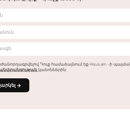
ւն
անուն
հասցե
ժանորդագրվելով Դուք համաձայնում եք Hisus.am -ի պայմ
անվտանգության
կանոններին:
ղարկել