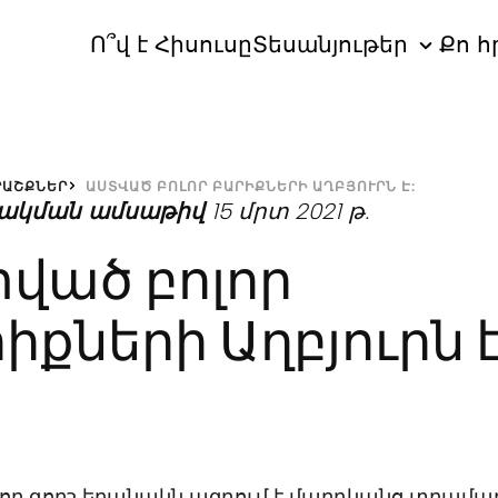
Ո՞վ է Հիսուսը
Տեսանյութեր
Քո հ
ՐԱՇՔՆԵՐ
ԱՍՏՎԱԾ ԲՈԼՈՐ ԲԱՐԻՔՆԵՐԻ ԱՂԲՅՈՒՐՆ Է:
ակման ամսաթիվ
15 մրտ 2021 թ.
ված բոլոր
իքների Աղբյուրն է
 որ գորշ եղանակն ազդում է մարդկանց տրամա