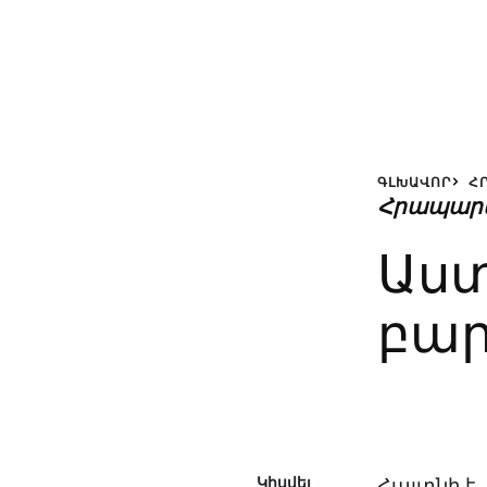
ԳԼԽԱՎՈՐ
Հ
Հրապար
Աստ
բար
Կիսվել
Հայտնի է,