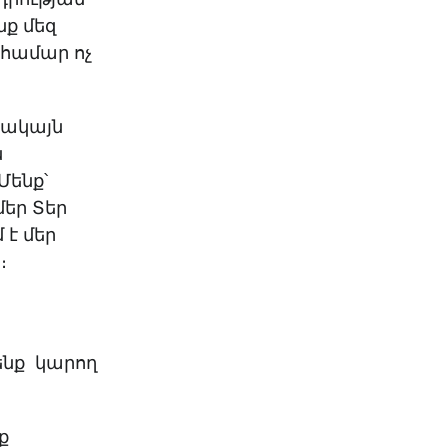
KO
Korean
ք մեզ
MG
Malagas
 համար ոչ
MM
Burmes
NL
Dutch
NL
Flemish
 Սակայն
NO
Norwegi
ն
PT
Portugue
Մենք՝
RO
Romania
մեր Տեր
RU
Russian
 է մեր
SV
Swedish
ց։
TA
Tamil
TH
Thai
TL
Tagalog
TL
Taglish
ենք կարող
TR
Turkish
UK
Ukrainian
UR
Urdu
ք