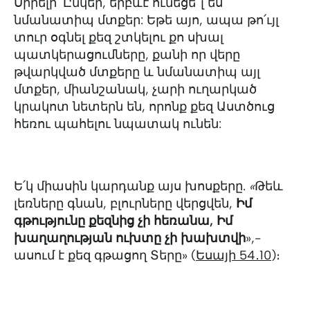
Սիրելի՛ Ընկեր, երբևէ ունեցե՞լ ես
նմանատիպ մտքեր: Եթե այո, ապա թո՛ւյլ
տուր օգնել քեզ շտկելու քո սխալ
պատկերացումները, քանի որ վերը
թվարկված մտքերը և նմանատիպ այլ
մտքեր, միանշանակ, չարի ուղարկած
կրակոտ նետերն են, որոնք քեզ Աստծուց
հեռու պահելու նպատակ ունեն:
Ե՛կ միասին կարդանք այս խոսքերը.
«
Թեև
լեռները գնան, բլուրները վերցվեն,
Իմ
գթությունը քեզնից չի հեռանա, Իմ
խաղաղության ուխտը չի խախտվի
»,-
ասում է քեզ գթացող Տերը» (
Եսայի 54․10
)։