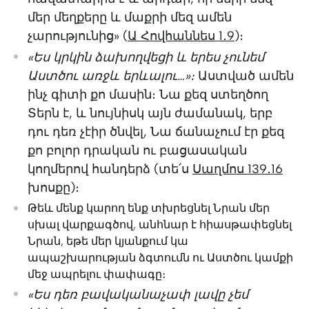
մեր մեղքերը և մաքրի մեզ ամեն
չարությունից» (
Ա Հովհաննես 1․9
)։
«Ես կրկին ձախողվեցի և երես չունեմ
Աստծու առջև երևալու…»։
Աստված ամեն
ինչ գիտի քո մասին։ Նա քեզ ստեղծող
Տերն է, և նույնիսկ այն ժամանակ, երբ
դու դեռ չէիր ծնվել, Նա ճանաչում էր քեզ
քո բոլոր դրական ու բացասական
կողմերով հանդերձ (տե՛ս
Սաղմոս 139․16
խոսքը)։
Թեև մենք կարող ենք տխրեցնել Նրան մեր
սխալ վարքագծով, անհնար է հիասթափեցնել
Նրան, եթե մեր կյանքում կա
ապաշխարության ձգտումն ու Աստծու կամքի
մեջ ապրելու փափագը։
«Ես դեռ բավականաչափ լավը չեմ