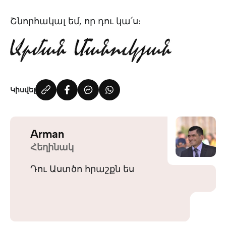
Շնորհակալ եմ, որ դու կա՛ս։
Կիսվել
Arman
Հեղինակ
Դու Աստծո հրաշքն ես