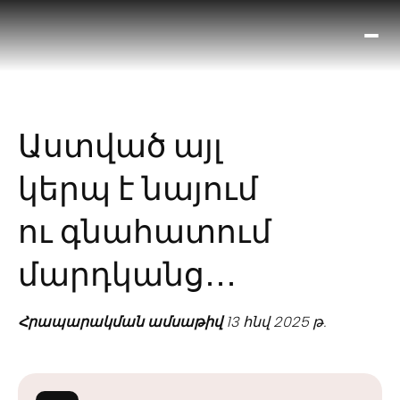
Ո՞
Հիս
Տես
Ք
Աստված այլ
հրա
ամ
կերպ է նայում
օ
Կա
ու գնահատում
մե
հե
մարդկանց․․․
Հրապարակման ամսաթիվ
13 հնվ 2025 թ.