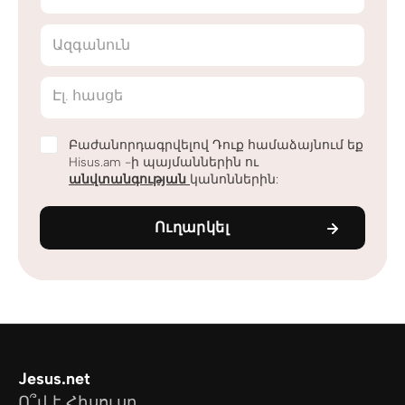
Ազգանուն
Էլ. հասցե
Բաժանորդագրվելով Դուք համաձայնում եք
Hisus.am -ի պայմաններին ու
անվտանգության
կանոններին:
Ուղարկել
Jesus.net
Ո՞վ է Հիսուսը