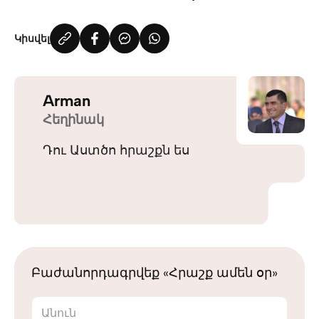
Կիսվել
Arman
Հեղինակ
Դու Աստծո հրաշքն ես
Բաժանորդագրվեք «Հրաշք ամեն օր»
Անուն