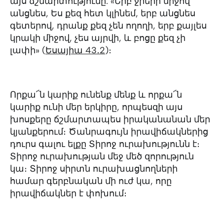
այս ճշմարտությունը. «Երբ ջրերի միջով
անցնես, Ես քեզ հետ կլինեմ, երբ անցնես
գետերով, դրանք քեզ չեն ողողի, երբ քայլես
կրակի միջով, չես այրվի, և բոցը քեզ չի
լափի» ‭‭(
Եսայիա‬ ‭43․2
‬)։
Որքա՜ն կարիք ունենք մենք և որքա՜ն
կարիք ունի մեր երկիրը, որպեսզի այս
խոսքերը ճշմարտապես իրականանան մեր
կյանքերում։ Ծանրագույն իրավիճակներից
դուրս գալու ելքը Տիրոջ ուրախությունն է։
Տիրոջ ուրախության մեջ մեծ զորություն
կա։ Տիրոջ սիրտն ուրախացնողների
համար գերբնական մի ուժ կա, որը
իրավիճակներ է փոխում։