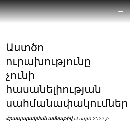
Ո՞
Հիս
Տես
Ք
Աստծո
հրա
ամ
ուրախությունը
օ
Կա
չունի
մե
հե
հասանելիության
սահմանափակումներ
Հրապարակման ամսաթիվ
14 սպտ 2022 թ.