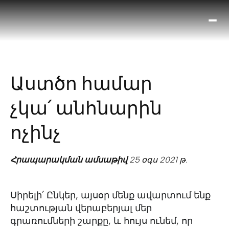
Ո՞
Հիս
Տես
Ք
Աստծո համար
հրա
ամ
չկա՛ անհնարին
օ
Կա
ոչինչ
մե
հե
Հրապարակման ամսաթիվ
25 օգս 2021 թ.
Սիրելի՛ Ընկեր, այսօր մենք ավարտում ենք
հաշտության վերաբերյալ մեր
գրառումների շարքը, և հույս ունեմ, որ