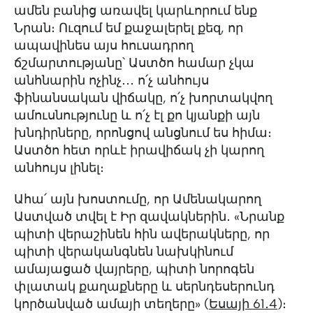
ամեն բանից առավել կարևորում ենք
Նրան։ Ուզում եմ քաջալերել քեզ, որ
ապավինես այս հուսադրող
ճշմարտությանը՝ Աստծո համար չկա
անհնարին ոչինչ․․․ ո՛չ անհույս
ֆինանսական վիճակը, ո՛չ խորտակվող
ամուսնությունը և ո՛չ էլ քո կյանքի այն
խնդիրները, որոնցով անցնում ես հիմա։
Աստծո հետ որևէ իրավիճակ չի կարող
անհույս լինել։
Ահա՛ այն խոստումը, որ Ամենակարող
Աստված տվել է Իր զավակներին․ «Նրանք
պիտի վերաշինեն հին ավերակները, որ
պիտի վերականգնեն նախկինում
ամայացած վայրերը, պիտի նորոգեն
փլատակ քաղաքները և սերնդեսերունդ
կործանված ամայի տեղերը» (
Եսայի 61․4
)։