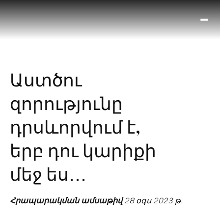
Ո՞
Հիս
Տես
Ք
Աստծու
հրա
ամ
զորությունը
օ
Կա
դրսևորվում է,
մե
հե
երբ դու կարիքի
մեջ ես․․․
Հրապարակման ամսաթիվ
28 օգս 2023 թ.