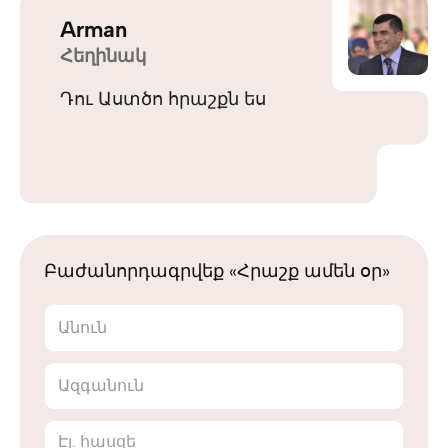
Arman
Հեղինակ
Դու Աստծո հրաշքն ես
Բաժանորդագրվեք «Հրաշք ամեն օր»
Անուն
Ազգանուն
Էլ. հասցե