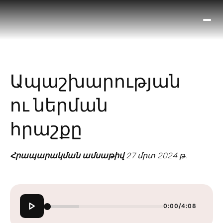
Ո՞
Հիս
Տես
Ք
Ապաշխարության
հրա
ամ
ու ներման
օ
Կա
հրաշքը
մե
հե
Հրապարակման ամսաթիվ
27 մրտ 2024 թ.
0:00
/
4:08