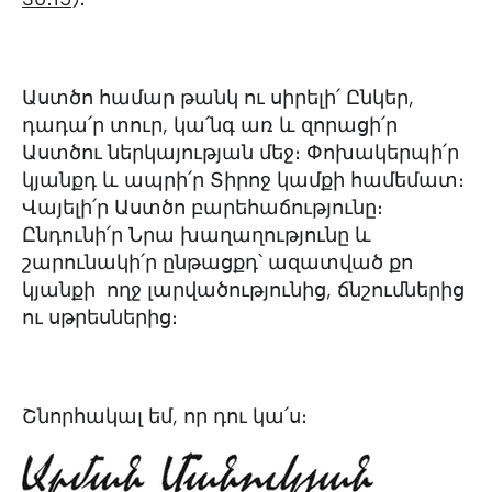
Աստծո համար թանկ ու սիրելի՛ Ընկեր,
դադա՛ր տուր, կա՛նգ առ և զորացի՛ր
Աստծու ներկայության մեջ։ Փոխակերպի՛ր
կյանքդ և ապրի՛ր Տիրոջ կամքի համեմատ։
Վայելի՛ր Աստծո բարեհաճությունը։
Ընդունի՛ր Նրա խաղաղությունը և
շարունակի՛ր ընթացքդ՝ ազատված քո
կյանքի ողջ լարվածությունից, ճնշումներից
ու սթրեսներից։
Շնորհակալ եմ, որ դու կա՛ս։