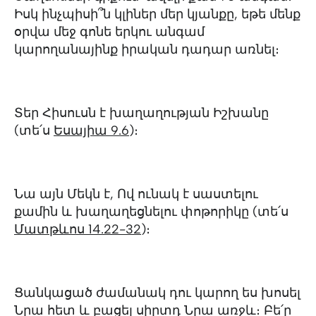
Իսկ ինչպիսի՞ն կլիներ մեր կյանքը, եթե մենք
օրվա մեջ գոնե երկու անգամ
կարողանայինք իրական դադար առնել։
Տեր Հիսուսն է խաղաղության Իշխանը
(տե՛ս
Եսայիա 9.6
)։
Նա այն Մեկն է, Ով ունակ է սաստելու
քամին և խաղաղեցնելու փոթորիկը (տե՛ս
Մատթևոս 14.22-32
)։
Ցանկացած ժամանակ դու կարող ես խոսել
Նրա հետ և բացել սիրտդ Նրա առջև։ Բե՛ր