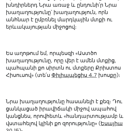
խնդիրներդ Նրա առաջ և ընդունի՛ր Նրա
խաղաղությունը՝ խաղաղություն, որն
անհնար է ըմբռնել մարդկային մտքի ու
երևակայության միջոցով։
Ես աղոթում եմ, որպեսզի «Աստծո
խաղաղությունը, որը վեր է ամեն մտքից,
պահպանի քո սիրտն ու մտքերը Քրիստոս
Հիսուսով» (տե՛ս
Փիլիպպեցիս‬ ‭4․7
‬ խոսքը)։
Նրա խաղաղությունը հասանելի է քեզ։ Դու
ցանկացած իրավիճակի միջով ապահով
կանցնես, որովհետև «հանդարտությամբ և
վստահելով կլինի քո զորությունը» (
‭Եսայիա‬
‭30․15
‬‬)։