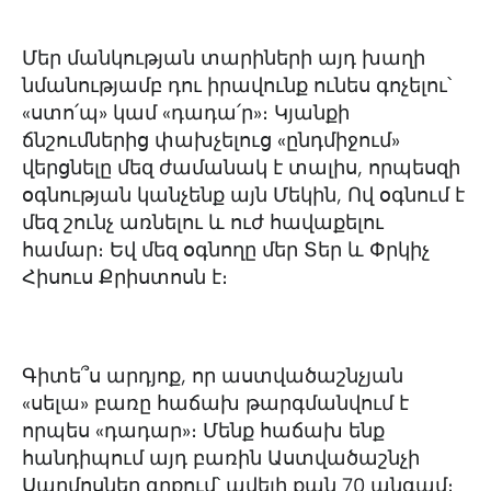
Մեր մանկության տարիների այդ խաղի
նմանությամբ դու իրավունք ունես գոչելու՝
«ստո՛պ» կամ «դադա՛ր»։ Կյանքի
ճնշումներից փախչելուց «ընդմիջում»
վերցնելը մեզ ժամանակ է տալիս, որպեսզի
օգնության կանչենք այն Մեկին, Ով օգնում է
մեզ շունչ առնելու և ուժ հավաքելու
համար։ Եվ մեզ օգնողը մեր Տեր և Փրկիչ
Հիսուս Քրիստոսն է։
Գիտե՞ս արդյոք, որ աստվածաշնչյան
«սելա» բառը հաճախ թարգմանվում է
որպես «դադար»։ Մենք հաճախ ենք
հանդիպում այդ բառին Աստվածաշնչի
Սաղմոսներ գրքում՝ ավելի քան 70 անգամ։