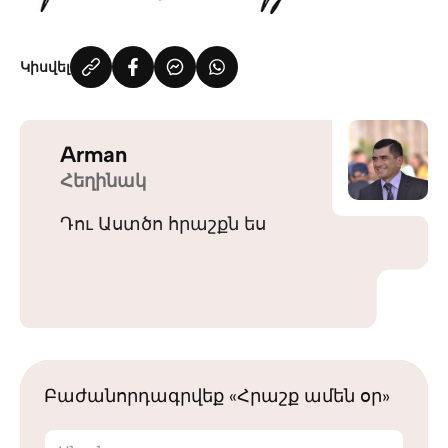
Կիսվել
Arman
Հեղինակ
Դու Աստծո հրաշքն ես
Բաժանորդագրվեք «Հրաշք ամեն օր»