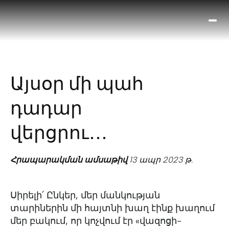
Ո՞
Հիս
Տես
Ք
Այսօր մի պահ
հրա
ամ
դադար
օ
Կա
վերցրու․․․
մե
հե
Հրապարակման ամսաթիվ
13 ապր 2023 թ.
Սիրելի՛ Ընկեր, մեր մանկության
տարիներին մի հայտնի խաղ էինք խաղում
մեր բակում, որ կոչվում էր «վազոցի-