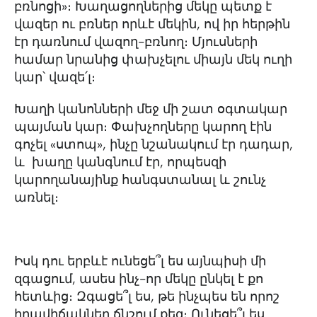
բռնոցի»։ Խաղացողներից մեկը պետք է
վազեր ու բռներ որևէ մեկին, ով իր հերթին
էր դառնում վազող-բռնող։ Մյուսների
համար նրանից փախչելու միայն մեկ ուղի
կար՝ վազե՛լ։
Խաղի կանոնների մեջ մի շատ օգտակար
պայման կար։ Փախչողները կարող էին
գոչել «ստոպ», ինչը նշանակում էր դադար,
և խաղը կանգնում էր, որպեսզի
կարողանայինք հանգստանալ և շունչ
առնել։
Իսկ դու երբևէ ունեցե՞լ ես այնպիսի մի
զգացում, ասես ինչ-որ մեկը ընկել է քո
հետևից։ Զգացե՞լ ես, թե ինչպես են որոշ
իրավիճակներ ճնշում քեզ։ Ունեցե՞լ ես