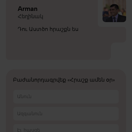
Arman
Հեղինակ
Դու Աստծո հրաշքն ես
Բաժանորդագրվեք «Հրաշք ամեն օր»
Անուն
Ազգանուն
Էլ. հասցե