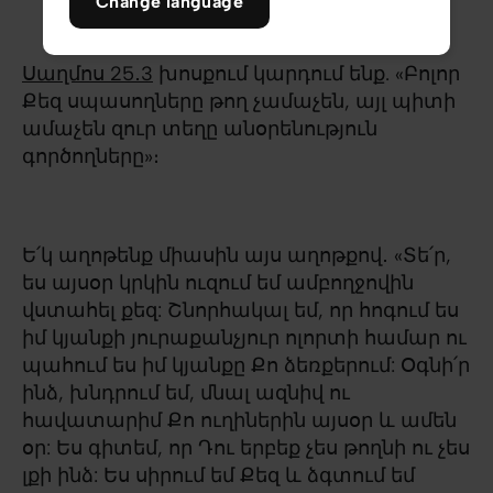
Change language
Սաղմոս 25․3
խոսքում կարդում ենք. «Բոլոր
Քեզ սպասողները թող չամաչեն, այլ պիտի
ամաչեն զուր տեղը անօրենություն
գործողները»։
Ե՛կ աղոթենք միասին այս աղոթքով․ «Տե՛ր,
ես այսօր կրկին ուզում եմ ամբողջովին
վստահել քեզ: Շնորհակալ եմ, որ հոգում ես
իմ կյանքի յուրաքանչյուր ոլորտի համար ու
պահում ես իմ կյանքը Քո ձեռքերում: Օգնի՛ր
ինձ, խնդրում եմ, մնալ ազնիվ ու
հավատարիմ Քո ուղիներին այսօր և ամեն
օր: Ես գիտեմ, որ Դու երբեք չես թողնի ու չես
լքի ինձ: Ես սիրում եմ Քեզ և ձգտում եմ