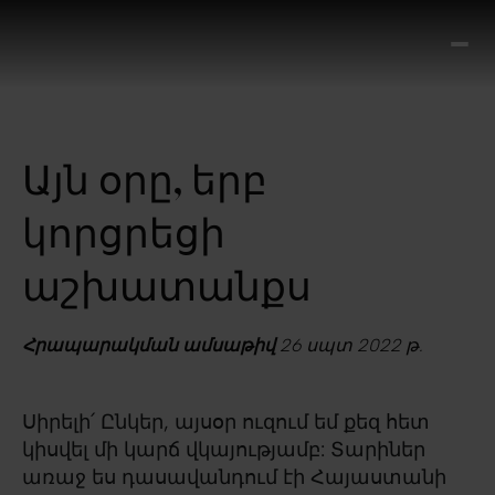
Ո՞
Հիս
Տես
Ք
Այն օրը, երբ
հրա
ամ
կորցրեցի
օ
Կա
աշխատանքս
մե
հե
Հրապարակման ամսաթիվ
26 սպտ 2022 թ.
Սիրելի՛ Ընկեր, այսօր ուզում եմ քեզ հետ
կիսվել մի կարճ վկայությամբ: Տարիներ
առաջ ես դասավանդում էի Հայաստանի