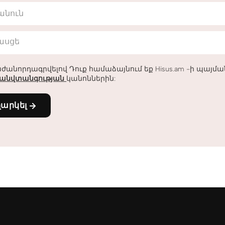
անուն
հասցե
ժանորդագրվելով Դուք համաձայնում եք Hisus.am -ի պայմ
անվտանգության
կանոններին:
ղարկել