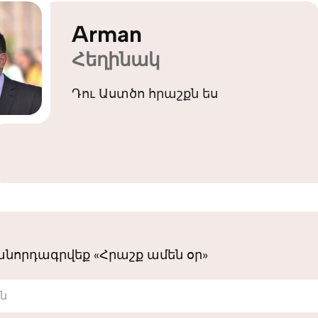
Arman
Հեղինակ
Դու Աստծո հրաշքն ես
նորդագրվեք «Հրաշք ամեն օր»
ւն