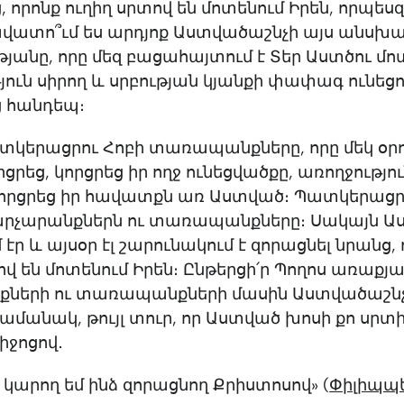
 որոնք ուղիղ սրտով են մոտենում Իրեն, որպես
ավատո՞ւմ ես արդյոք Աստվածաշնչի այս անսխ
յանը, որը մեզ բացահայտում է Տեր Աստծու մո
ուն սիրող և սրբության կյանքի փափագ ունեց
ց հանդեպ։
տկերացրու Հոբի տառապանքները, որը մեկ օր
ցրեց, կորցրեց իր ողջ ունեցվածքը, առողջությու
կորցրեց իր հավատքն առ Աստված։ Պատկերացր
չարչարանքներն ու տառապանքները։ Սակայն 
 էր և այսօր էլ շարունակում է զորացնել նրանց,
ով են մոտենում Իրեն։ Ընթերցի՛ր Պողոս առաքյա
քների ու տառապանքների մասին Աստվածաշնչ
ժամանակ, թույլ տուր, որ Աստված խոսի քո սրտ
իջոցով․
 կարող եմ ինձ զորացնող Քրիստոսով» (
Փիլիպպե