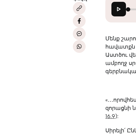
Մենք շարու
հավատքն օ
Աստծու վե
ամբողջ ս
գերբնակա
«․․․որովհ
զորացնի ն
16.9
):
Սիրելի՛ Ը