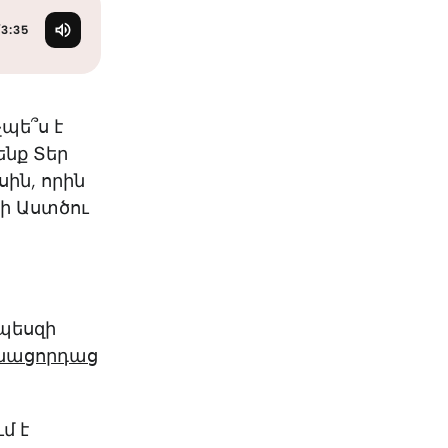
KO
Korean
MG
Malagas
/
3:35
MM
Burmes
NL
Dutch
NL
Flemish
չպե՞ս է
NO
Norwegi
ենք Տեր
PT
Portugue
ին, որին
RO
Romania
ի Աստծու
RU
Russian
SV
Swedish
TA
Tamil
TH
Thai
TL
Tagalog
րպեսզի
TL
Taglish
Մնացորդաց
TR
Turkish
UK
Ukrainian
մ է
UR
Urdu