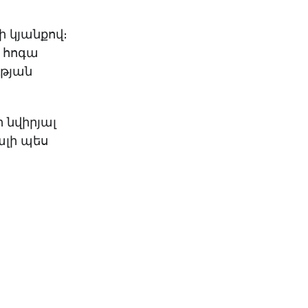
 կյանքով։
և հոգա
ւթյան
ի նվիրյալ
լի պես