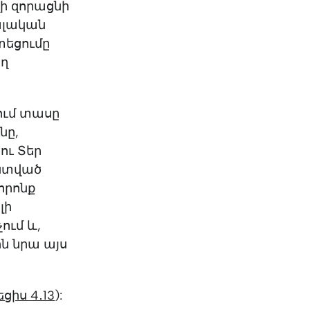
զի զորացնի
ալական
տեցումը
ող
ում տասը
նը,
ու Տեր
Աստված
 որոնք
լի
ում և,
ին նրա այս
ցիս 4․13
):