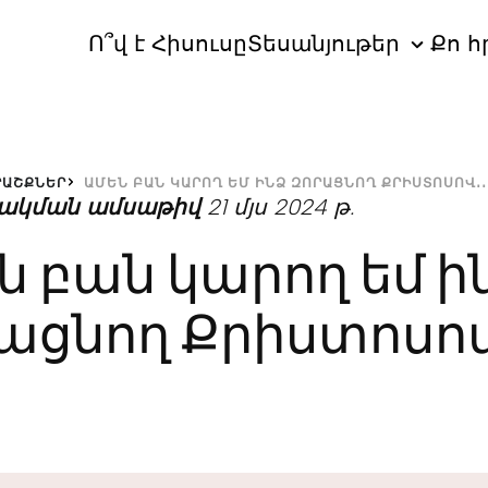
Ո՞վ է Հիսուսը
Տեսանյութեր
Քո հ
ՐԱՇՔՆԵՐ
ԱՄԵՆ ԲԱՆ ԿԱՐՈՂ ԵՄ ԻՆՁ ԶՈՐԱՑՆՈՂ ՔՐԻՍՏՈՍՈՎ․․
ակման ամսաթիվ
21 մյս 2024 թ.
ն բան կարող եմ ի
ացնող Քրիստոսով