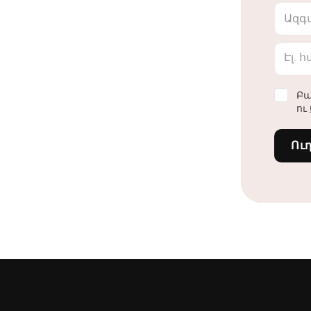
Ազգ
Էլ. 
Բա
ու
Ու