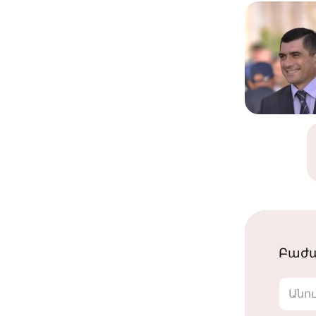
Բաժա
Անո