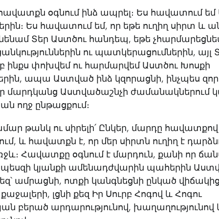
 հավատքն օգնում ինձ ապրել։ Ես հավատում եմ
րին։ Ես հավատում եմ, որ եթե ուղիղ սիրտ և ա
ւնենամ Տեր Աստծու հանդեպ, եթե չհարմարեցնե
ցանկություններին ու պատկերացումներին, այլ 
բ ինքս փոխվեմ ու հարմարվեմ Աստծու Խոսքի
րին, ապա Աստված ինձ կզորացնի, ինչպես զոր
որ մարդկանց Աստվածաշնչի ժամանակներում 
ան ողջ ընթացքում։
մար թանկ ու սիրելի՛ Ընկեր, մարդը հավատքով
մ, և հավատքն է, որ մեր սիրտն ուղիղ է դարձն
ջև։ Հավատքը օգնում է մարդուն, քանի որ ճա
որպեսզի կյանքի ամենադժվարին պահերին Աստվ
եզ՝ ամրացնի, ոտքի կանգնեցնի ընկած վիճակից
քաջալերի, լցնի քեզ Իր Սուրբ Հոգով և Հոգու
յան բերած արդարությունով, խաղաղությունով 