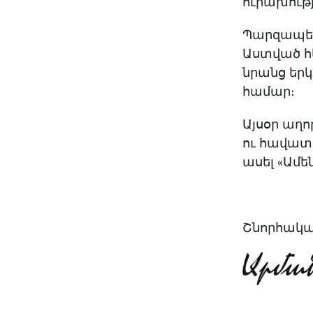
ուրախությ
Պարզապես 
Աստված հե
նրանց եր
համար։
Այսօր աղո
ու հավատ
ասել «Ամե
Շնորհակալ 