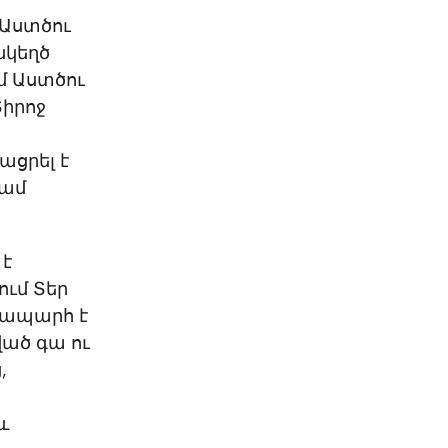
 Աստծու
նկեղծ
մ Աստծու
Տիրոջ
ացրել է
կամ
 է
ում Տեր
նապարհ է
ած գա ու
,
և