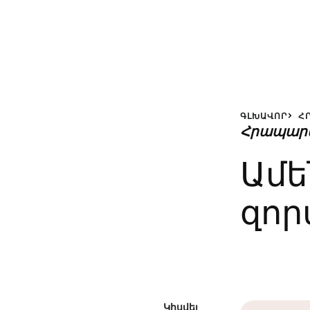
ԳԼԽԱՎՈՐ
Հ
Հրապար
Ամե
զոր
Կիսվել