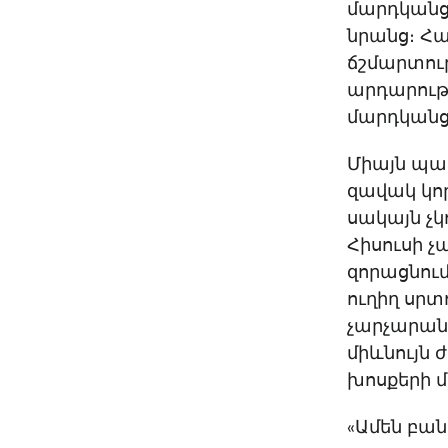
մարդկանց,
նրանց։ Հ
ճշմարտութ
արդարությ
մարդկան
Միայն պա
զավակ կոր
սակայն չ
Հիսուսի 
զորացնում
ուղիղ սրտ
չարչարան
միևնույն 
խոսքերի մ
«Ամեն բան