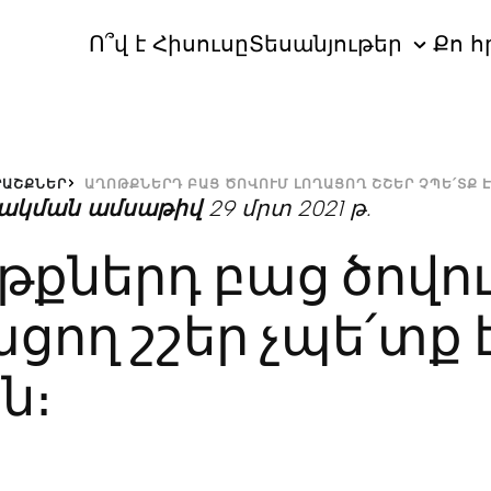
Ո՞վ է Հիսուսը
Տեսանյութեր
Քո հ
ՐԱՇՔՆԵՐ
ԱՂՈԹՔՆԵՐԴ ԲԱՑ ԾՈՎՈՒՄ ԼՈՂԱՑՈՂ ՇՇԵՐ ՉՊԵ՛ՏՔ Է
ակման ամսաթիվ
29 մրտ 2021 թ.
թքներդ բաց ծովո
ացող շշեր չպե՛տք 
ն։