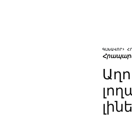
ԳԼԽԱՎՈՐ
Հ
Հրապար
Աղո
լող
լինե