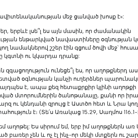
ավիտենականության մեջ ցանված խոսք է»:
կեր, երբևէ լսե՞լ ես այն մասին, որ ժամանակին
ւթյան ենթարկված նավաստիները օգնության կ
ղ նամակներով շշեր էին գցում ծովի մեջ` հուսալ
կը կգտնի ու կկարդա դրանք:
ն զգացողություն ունեցե՞լ ես, որ աղոթքներդ ա
նետված օգնության կանչի ուղերձներ պարունակո
ե այդպես է, ապա քեզ հետաքրքիր կլինի աղոթքի
րված մտորումներին ծանոթանալը, քանի որ իր
րզ ու կենդանի զրույց է Աստծո հետ և Նրա կող
տահություն է։ (Տե՛ս Առակաց 15․29, Սաղմոս 116․1-
 եմ աղոթել: Ես սիրում եմ, երբ իմ աղոթքներն ա
ծ բառեր չեն և ոչ էլ ինչ-որ մեկի մտքերն ու շ