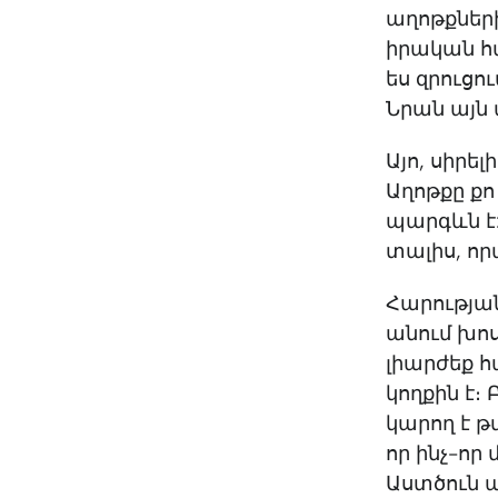
աղոթքների
իրական հա
ես զրուցո
Նրան այն 
Այո, սիրե
Աղոթքը քո
պարգևն է:
տալիս, որ
Հարությա
անում խոս
լիարժեք հ
կողքին է։
կարող է թ
որ ինչ-որ 
Աստծուն 