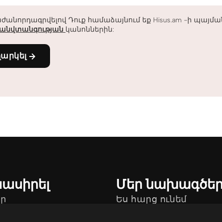
ժանորդագրվելով Դուք համաձայնում եք Hisus.am -ի պայմ
անվտանգության
կանոններին:
ղարկել
նասիրել
Մեր նախագծե
ր
Ես հարց ունեմ
թեր