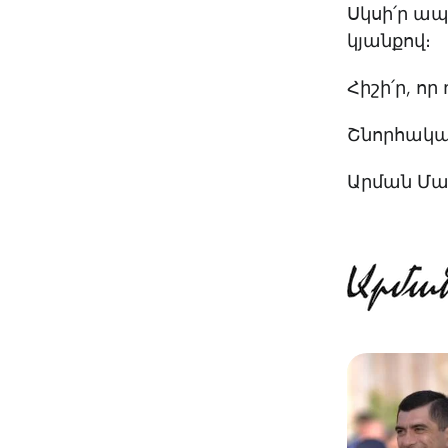
Սկսի՛ր ապ
կյանքով։
Հիշի՛ր, որ
Շնորհակալ 
Արման Մա