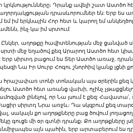
 կրկնությունները։ Դրանք ավելի շատ Աստծո հ
ղորդակցության դրասևորումներ են: Երբ ես աղ
ւմ եմ իմ երկնային Հոր հետ և կարող եմ անկեղծո
ամենն, ինչ կա իմ սրտում:
լի Ընկեր, աղոթքը հավիտենության մեջ ցանված սե
 սրտի մեջ եղածով քեզ Արարող Աստծո հետ կիսվ
 Երբ սիրտդ բացում ես Տեր Աստծո առաջ, դրանո
պեսզի Նա Իր Սուրբ Հոգու շնորհիվ կյանք լցնի քո
ն հրաշափառ տոնի տոնական այս օրերին քեզ կ
ելու Աստծո հետ առանց վախի, ոչինչ չթաքցնելո
ամոզված լինելով, որ Նա լսում է քեզ: Հավատա՛,
 Բացիր սիրտդ Նրա առջև։ Դա սկզբում քեզ տա
վալ, սակայն քո աղոթքները բաց ծովում լողացող 
մեկը գուցե մի օր գտնի դրանք։ Քո աղոթքները լսե
անմիջապես այն պահին, երբ արտաբերում ես դ