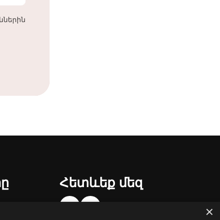
աններին
րը
Հետևեք մեզ
×