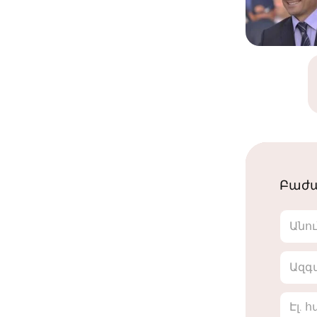
Բաժա
Անո
Ազգ
Էլ. 