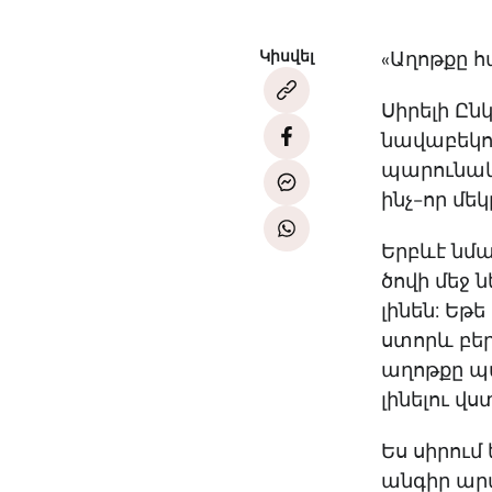
Կիսվել
«Աղոթքը հ
Սիրելի Ըն
նավաբեկո
պարունակո
ինչ-որ մե
Երբևէ նմա
ծովի մեջ 
լինեն: Եթ
ստորև բե
աղոթքը պա
լինելու վս
Ես սիրում
անգիր արա