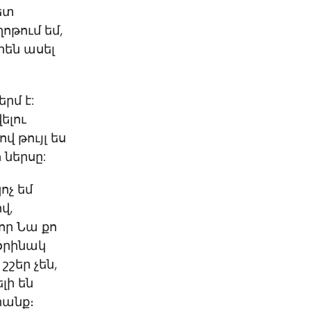
ետ
ոթում եմ,
րեն ասել
րմ է:
ելու
վ թույլ ես
 ներսը:
ոչ եմ
վ,
 որ Նա քո
րօրինակ
շշեր չեն,
լի են
րանք։