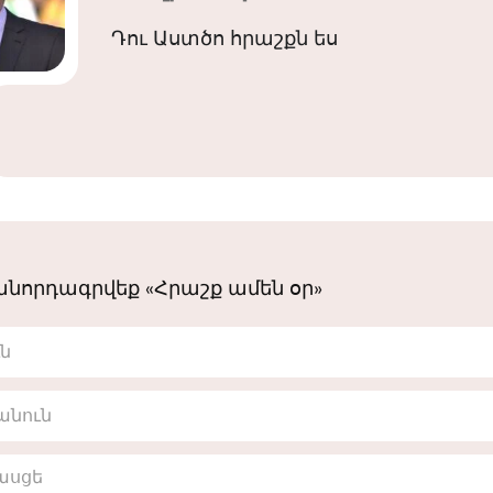
Դու Աստծո հրաշքն ես
նորդագրվեք «Հրաշք ամեն օր»
ւն
անուն
հասցե