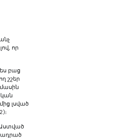
KO
Korean
MG
Malagas
MM
Burmes
NL
Dutch
NL
Flemish
անչ
NO
Norwegi
ով, որ
PT
Portugue
RO
Romania
RU
Russian
սես բաց
SV
Swedish
ղ շշեր
TA
Tamil
 մասին
TH
Thai
ական
TL
Tagalog
մից լսված
TL
Taglish
2)։
TR
Turkish
UK
Ukrainian
ռ Աստված
UR
Urdu
արադրած