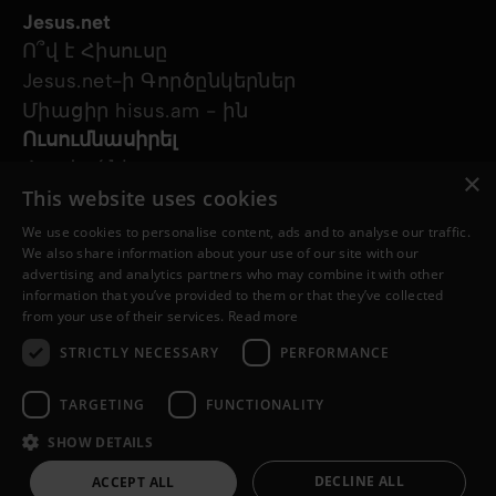
Jesus.net
Ո՞վ է Հիսուսը
Jesus.net-ի Գործընկերներ
Միացիր hisus.am - ին
Ուսումնասիրել
Հոդվածներ
×
This website uses cookies
Տեսանյութեր
Մեր նախագծերը
We use cookies to personalise content, ads and to analyse our traffic.
Ես հարց ունեմ
We also share information about your use of our site with our
advertising and analytics partners who may combine it with other
Հետևեք մեզ
information that you’ve provided to them or that they’ve collected
from your use of their services.
Read more
STRICTLY NECESSARY
PERFORMANCE
TARGETING
FUNCTIONALITY
SHOW DETAILS
© Copyright 2026 Hisus.am
Գաղտնիության քաղաքականություն
DECLINE ALL
ACCEPT ALL
Քուքիների քաղաքականություն
a
WebNL
site