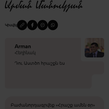
Կիսվել
Arman
Հեղինակ
Դու Աստծո հրաշքն ես
Բաժանորդագրվեք «Հրաշք ամեն օր»