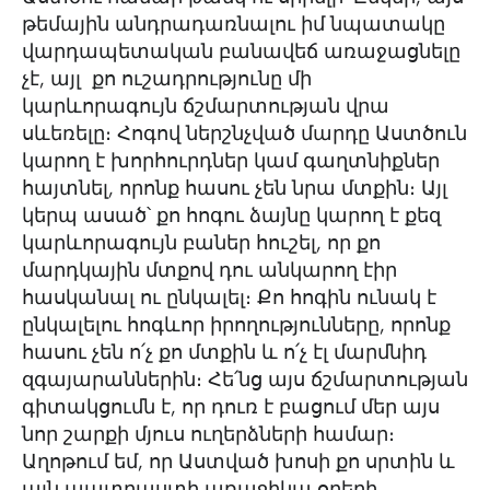
թեմային անդրադառնալու իմ նպատակը
վարդապետական բանավեճ առաջացնելը
չէ, այլ քո ուշադրությունը մի
կարևորագույն ճշմարտության վրա
սևեռելը։ Հոգով ներշնչված մարդը Աստծուն
կարող է խորհուրդներ կամ գաղտնիքներ
հայտնել, որոնք հասու չեն նրա մտքին։ Այլ
կերպ ասած՝ քո հոգու ձայնը կարող է քեզ
կարևորագույն բաներ հուշել, որ քո
մարդկային մտքով դու անկարող էիր
հասկանալ ու ընկալել։ Քո հոգին ունակ է
ընկալելու հոգևոր իրողությունները, որոնք
հասու չեն ո՛չ քո մտքին և ո՛չ էլ մարմնիդ
զգայարաններին։ Հե՛նց այս ճշմարտության
գիտակցումն է, որ դուռ է բացում մեր այս
նոր շարքի մյուս ուղերձների համար։
Աղոթում եմ, որ Աստված խոսի քո սրտին և
այն պատրաստի առաջիկա օրերի