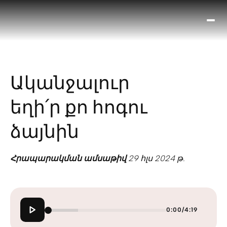
Ո՞
Հիս
Տես
Ք
Ականջալուր
հրա
ամ
եղի՛ր քո հոգու
օ
Կա
ձայնին
մե
հե
Հրապարակման ամսաթիվ
29 հլս 2024 թ.
0:00
/
4:19