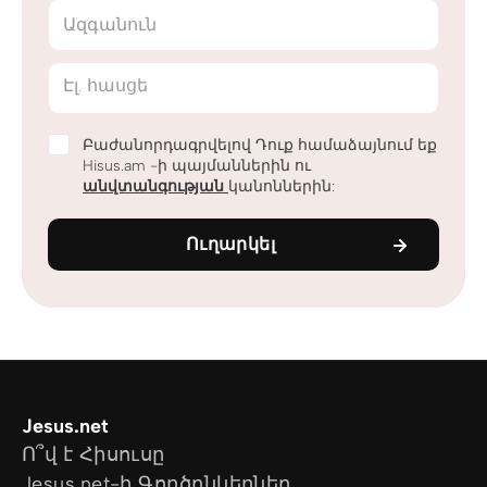
Ազգանուն
Էլ. հասցե
Բաժանորդագրվելով Դուք համաձայնում եք
Hisus.am -ի պայմաններին ու
անվտանգության
կանոններին:
Ուղարկել
Jesus.net
Ո՞վ է Հիսուսը
Jesus.net-ի Գործընկերներ