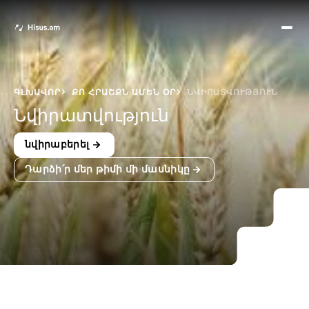
Ո՞
Հիս
Տես
Ք
ԳԼԽԱՎՈՐ
ՔՈ ՀՐԱՇՔՆ ԱՄԵՆ ՕՐ
ՆՎԻՐԱՏՎՈՒԹՅՈՒՆ
հրա
Նվիրատվություն
ամ
օ
նվիրաբերել
Կա
Դարձի՛ր մեր թիմի մի մասնիկը
մե
հե